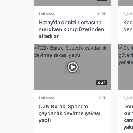
1 yıl önce
6.4B
1 yıl 
Hatay'da denizin ortasına
Koc
merdiven kurup üzerinden
deni
atladılar
0:38
1 yıl önce
9.2B
1 yıl 
CZN Burak, Speed'e
Deni
çaydanlık devirme şakası
kur
yaptı
kam
yak