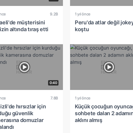
önce
9.2B
1 yıl önce
aeli'de müşterisini
Peru'da atlar değil joke
zin altında tıraş etti
koştu
0:40
önce
7.8B
1 yıl önce
zli'de hırsızlar için
Küçük çocuğun oyuncağ
duğu güvenlik
sohbete dalan 2 adamı
erasına domuzlar
aklını almış
alandı