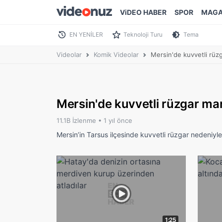
ViDEO HABER
SPOR
MAGA
EN YENİLER
Teknoloji Turu
Tema
Videolar
Komik Videolar
Mersin'de kuvvetli rüz
Mersin'de kuvvetli rüzgar mar
11.1B İzlenme •
1 yıl önce
Mersin’in Tarsus ilçesinde kuvvetli rüzgar nedeniyl
1:25