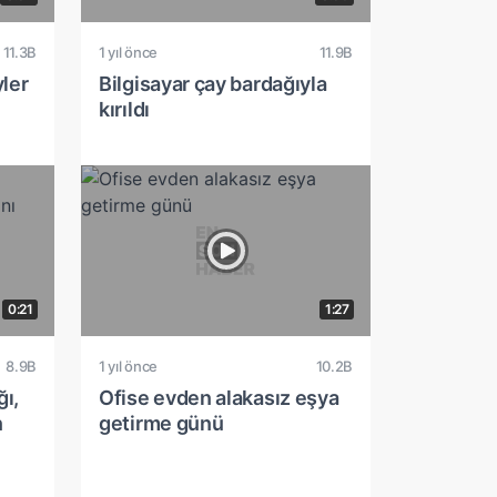
11.3B
1 yıl önce
11.9B
yler
Bilgisayar çay bardağıyla
kırıldı
0:21
1:27
8.9B
1 yıl önce
10.2B
ı,
Ofise evden alakasız eşya
n
getirme günü