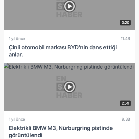
0:20
1 yıl önce
11.4B
Çinli otomobil markası BYD'nin dans ettiği
anlar.
2:59
1 yıl önce
9.3B
Elektrikli BMW M3, Nürburgring pistinde
görüntülendi