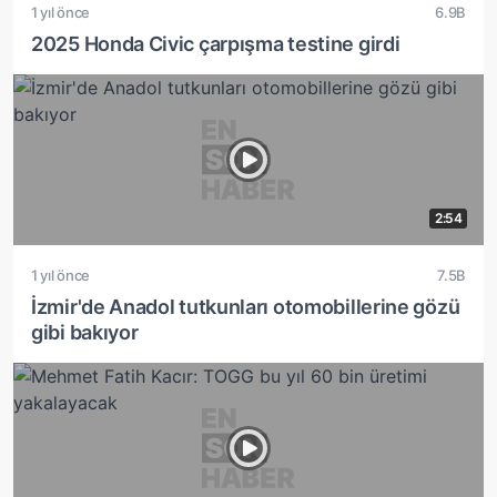
1 yıl önce
6.9B
2025 Honda Civic çarpışma testine girdi
2:54
1 yıl önce
7.5B
İzmir'de Anadol tutkunları otomobillerine gözü
gibi bakıyor