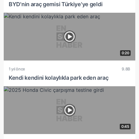
BYD'nin araç gemisi Türkiye'ye geldi
0:20
1 yıl önce
9.8B
Kendi kendini kolaylıkla park eden araç
0:45