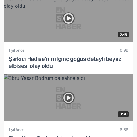
0:45
1 yıl önce
6.9B
Şarkıcı Hadise'nin ilginç göğüs detaylı beyaz
elbisesi olay oldu
0:30
1 yıl önce
6.5B