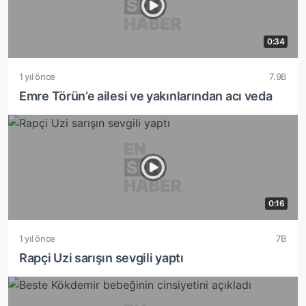
0:34
1 yıl önce
7.9B
Emre Törün’e ailesi ve yakınlarından acı veda
0:16
1 yıl önce
7B
Rapçi Uzi sarışın sevgili yaptı