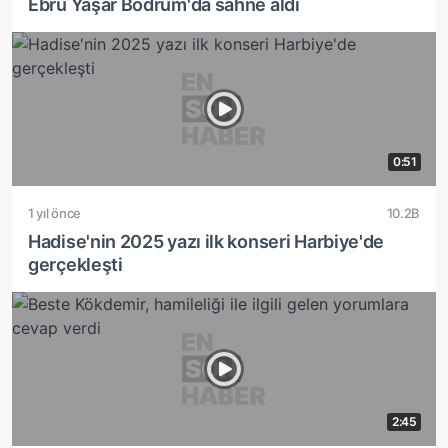
Ebru Yaşar Bodrum'da sahne aldı
0:51
1 yıl önce
10.2B
Hadise'nin 2025 yazı ilk konseri Harbiye'de
gerçekleşti
2:45