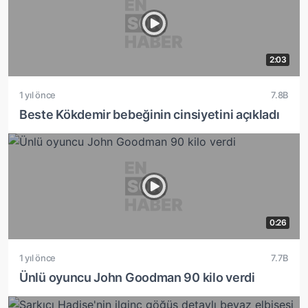
2:03
1 yıl önce
7.8B
Beste Kökdemir bebeğinin cinsiyetini açıkladı
0:26
1 yıl önce
7.7B
Ünlü oyuncu John Goodman 90 kilo verdi