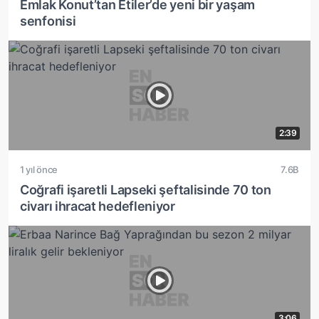
Emlak Konut’tan Etiler’de yeni bir yaşam
senfonisi
2:39
1 yıl önce
7.6B
Coğrafi işaretli Lapseki şeftalisinde 70 ton
civarı ihracat hedefleniyor
3:06