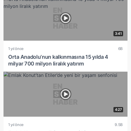
3:41
1 yıl önce
6B
Orta Anadolu’nun kalkınmasına 15 yılda 4
milyar 700 milyon liralık yatırım
4:27
1 yıl önce
9.5B