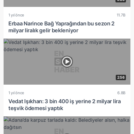
1 yıl önce
11.7B
Erbaa Narince Bağ Yaprağından bu sezon 2
milyar liralık gelir bekleniyor
2:56
1 yıl önce
6.8B
Vedat Işıkhan: 3 bin 400 iş yerine 2 milyar lira
teşvik ödemesi yaptık