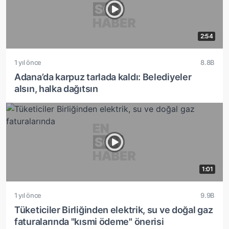
2:54
1 yıl önce
8.8B
Adana’da karpuz tarlada kaldı: Belediyeler
alsın, halka dağıtsın
1:01
1 yıl önce
9.9B
Tüketiciler Birliğinden elektrik, su ve doğal gaz
faturalarında "kısmi ödeme" önerisi