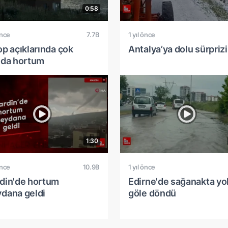
0:58
önce
7.7B
1 yıl önce
op açıklarında çok
Antalya’ya dolu sürprizi
ıda hortum
1:30
önce
10.9B
1 yıl önce
din'de hortum
Edirne'de sağanakta yol
dana geldi
göle döndü