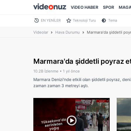
ViDEO HABER
SPOR
MAGA
EN YENİLER
Teknoloji Turu
Tema
Videolar
Hava Durumu
Marmara'da şiddetli poyr
Marmara'da şiddetli poyraz et
10.2B İzlenme •
1 yıl önce
Marmara Denizi'nde etkili olan şiddetli poyraz, de
zaman zaman 3 metreyi aştı.