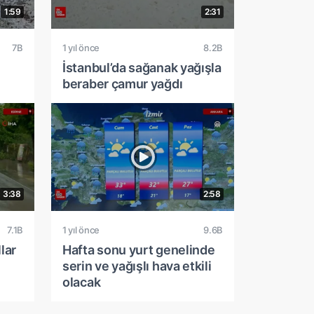
1:59
2:31
7B
1 yıl önce
8.2B
İstanbul’da sağanak yağışla
beraber çamur yağdı
3:38
2:58
7.1B
1 yıl önce
9.6B
lar
Hafta sonu yurt genelinde
serin ve yağışlı hava etkili
olacak