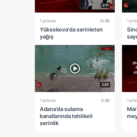
2:11
1 yıl önce
10.8B
1 yıl 
Yüksekova'da serinleten
Sin
yağış
say
2:25
1 yıl önce
6.8B
1 yıl 
Adana’da sulama
Mar
kanallarında tehlikeli
mey
serinlik