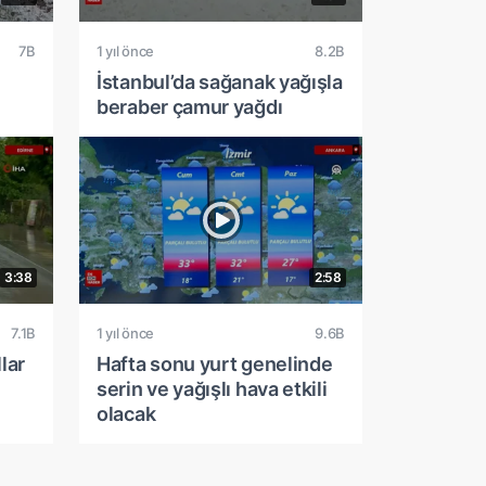
7B
1 yıl önce
8.2B
İstanbul’da sağanak yağışla
beraber çamur yağdı
3:38
2:58
7.1B
1 yıl önce
9.6B
lar
Hafta sonu yurt genelinde
serin ve yağışlı hava etkili
olacak