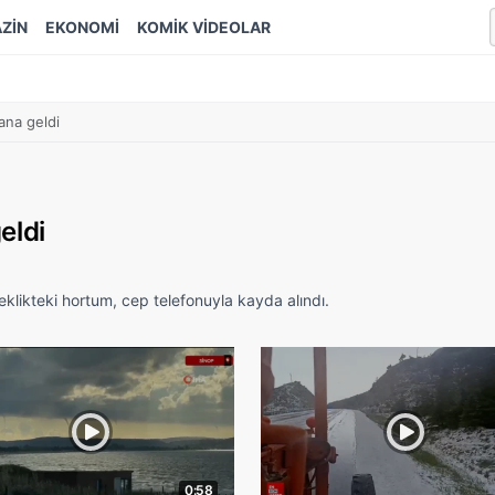
ZİN
EKONOMİ
KOMİK VİDEOLAR
na geldi
eldi
likteki hortum, cep telefonuyla kayda alındı.
0:58