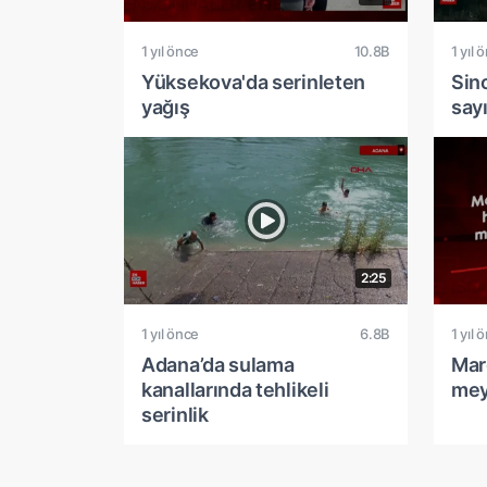
1 yıl önce
10.8B
1 yıl 
Yüksekova'da serinleten
Sin
yağış
say
2:25
1 yıl önce
6.8B
1 yıl 
Adana’da sulama
Mar
kanallarında tehlikeli
mey
serinlik