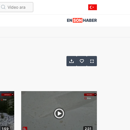
1:59
2:31