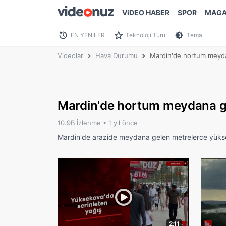
ViDEO HABER
SPOR
MAGA
EN YENİLER
Teknoloji Turu
Tema
Videolar
Hava Durumu
Mardin'de hortum meyda
Mardin'de hortum meydana g
10.9B İzlenme •
1 yıl önce
Mardin'de arazide meydana gelen metrelerce yüksek
2:11