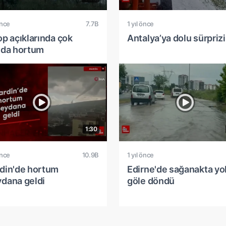
önce
7.7B
1 yıl önce
op açıklarında çok
Antalya’ya dolu sürprizi
ıda hortum
1:30
önce
10.9B
1 yıl önce
din'de hortum
Edirne'de sağanakta yol
dana geldi
göle döndü