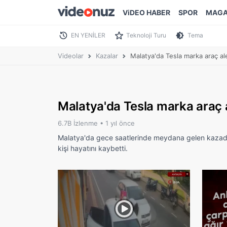
ViDEO HABER
SPOR
MAGA
EN YENİLER
Teknoloji Turu
Tema
Videolar
Kazalar
Malatya'da Tesla marka araç al
Malatya'da Tesla marka araç a
6.7B İzlenme •
1 yıl önce
Malatya'da gece saatlerinde meydana gelen kazada 
kişi hayatını kaybetti.