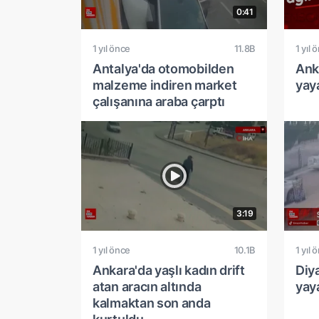
0:41
1 yıl önce
11.8B
1 yıl 
Antalya'da otomobilden
Anka
malzeme indiren market
yaya
çalışanına araba çarptı
3:19
1 yıl önce
10.1B
1 yıl 
Ankara'da yaşlı kadın drift
Diy
atan aracın altında
yay
kalmaktan son anda