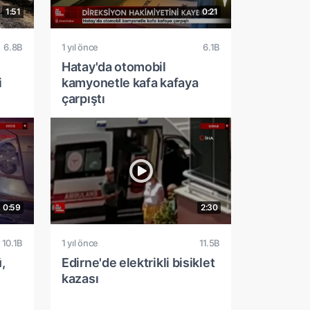
1:51
0:21
6.8B
1 yıl önce
6.1B
Hatay'da otomobil
i
kamyonetle kafa kafaya
çarpıştı
0:59
2:30
10.1B
1 yıl önce
11.5B
,
Edirne'de elektrikli bisiklet
kazası