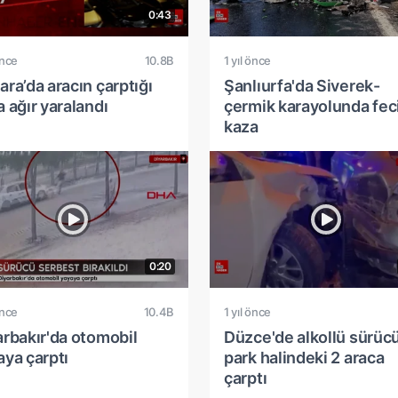
0:43
önce
10.8B
1 yıl önce
ra’da aracın çarptığı
Şanlıurfa'da Siverek-
 ağır yaralandı
çermik karayolunda fec
kaza
0:20
önce
10.4B
1 yıl önce
arbakır'da otomobil
Düzce'de alkollü sürücü
aya çarptı
park halindeki 2 araca
çarptı