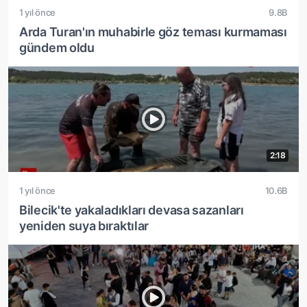
1 yıl önce
9.8B
Arda Turan'ın muhabirle göz teması kurmaması
gündem oldu
2:18
1 yıl önce
10.6B
Bilecik'te yakaladıkları devasa sazanları
yeniden suya bıraktılar