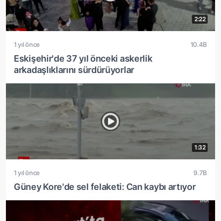
2:22
1 yıl önce
10.4B
Eskişehir'de 37 yıl önceki askerlik
arkadaşlıklarını sürdürüyorlar
1:32
1 yıl önce
9.7B
Güney Kore'de sel felaketi: Can kaybı artıyor