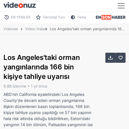
EN YENİLER
Teknoloji Turu
Tema
Videolar
Video Haber
Los Angeles'taki orman yangınlarında 166 bin kişiye tahliye uyarısı
Los Angeles'taki orman
yangınlarında 166 bin
kişiye tahliye uyarısı
9.8B İzlenme •
1 yıl önce
ABD'nin California eyaletindeki Los Angeles
County'de devam eden orman yangınlarına
ilişkin düzenlenen basın toplantısında, 166 bin
kişiye tahliye uyarısı yapıldığı ve 57 bin yapının
hala risk altında olduğu bildirilirken, Eaton'daki
yangının 14 bin dönüm, Palisades yangınının ise