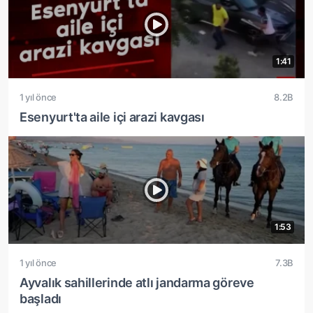
1:41
1 yıl önce
8.2B
Esenyurt'ta aile içi arazi kavgası
1:53
1 yıl önce
7.3B
Ayvalık sahillerinde atlı jandarma göreve
başladı