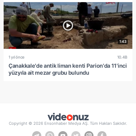
1:43
1 yıl önce
10.4B
Çanakkale'de antik liman kenti Parion'da 11'inci
yüzyıla ait mezar grubu bulundu
Copyright © 2026 Ensonhaber Medya AŞ. Tüm Hakları Saklıdır.