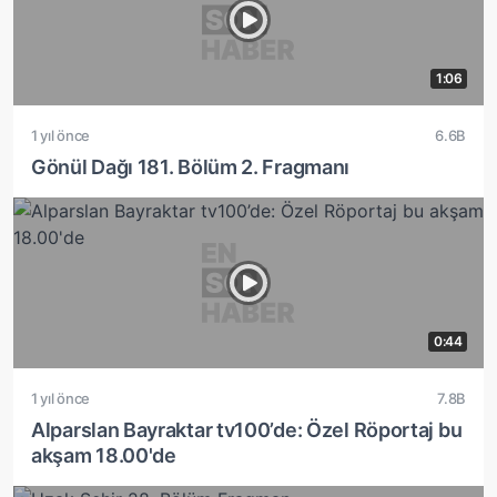
1:06
1 yıl önce
6.6B
Gönül Dağı 181. Bölüm 2. Fragmanı
0:44
1 yıl önce
7.8B
Alparslan Bayraktar tv100’de: Özel Röportaj bu
akşam 18.00'de