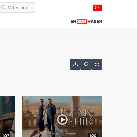
1:07
1:20