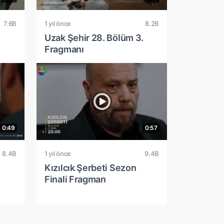
7.6B
1 yıl önce
8.2B
Uzak Şehir 28. Bölüm 3.
Fragmanı
0:49
0:57
8.4B
1 yıl önce
9.4B
Kızılcık Şerbeti Sezon
Finali Fragman