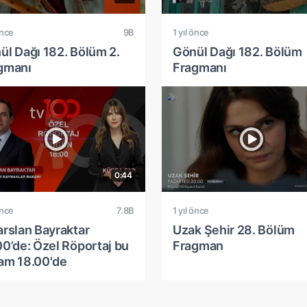
önce
9B
1 yıl önce
ül Dağı 182. Bölüm 2.
Gönül Dağı 182. Bölüm
gmanı
Fragmanı
0:44
önce
7.8B
1 yıl önce
arslan Bayraktar
Uzak Şehir 28. Bölüm
00’de: Özel Röportaj bu
Fragman
am 18.00'de