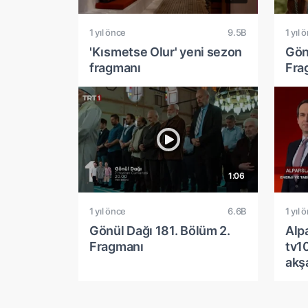
1 yıl önce
9.5B
1 yıl 
'Kısmetse Olur' yeni sezon
Gön
fragmanı
Fra
1:06
1 yıl önce
6.6B
1 yıl 
Gönül Dağı 181. Bölüm 2.
Alp
Fragmanı
tv1
akş