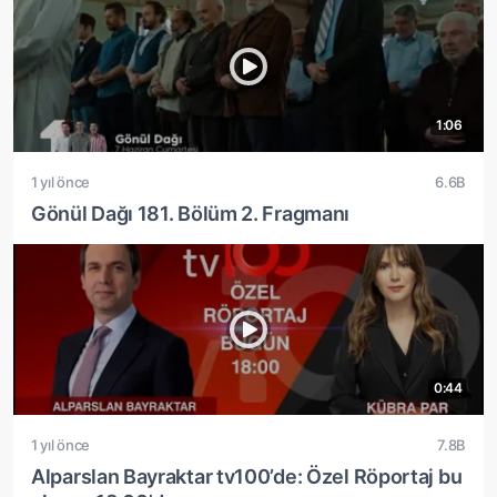
1:06
1 yıl önce
6.6B
Gönül Dağı 181. Bölüm 2. Fragmanı
0:44
1 yıl önce
7.8B
Alparslan Bayraktar tv100’de: Özel Röportaj bu