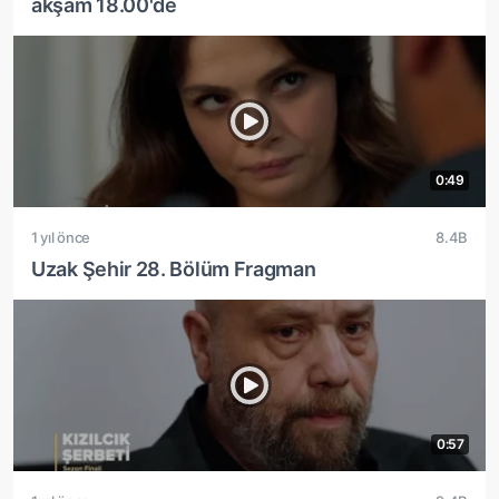
akşam 18.00'de
0:49
1 yıl önce
8.4B
Uzak Şehir 28. Bölüm Fragman
0:57