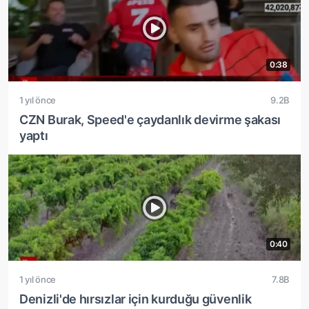
0:38
1 yıl önce
9.2B
CZN Burak, Speed'e çaydanlık devirme şakası
yaptı
0:40
1 yıl önce
7.8B
Denizli'de hırsızlar için kurduğu güvenlik