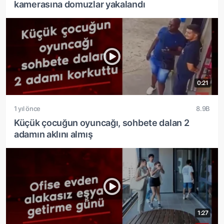
kamerasına domuzlar yakalandı
0:21
1 yıl önce
8.9B
Küçük çocuğun oyuncağı, sohbete dalan 2
adamın aklını almış
1:27