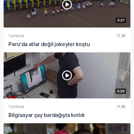
0:37
1 yıl önce
11.3B
Peru'da atlar değil jokeyler koştu
0:36
1 yıl önce
11.9B
Bilgisayar çay bardağıyla kırıldı