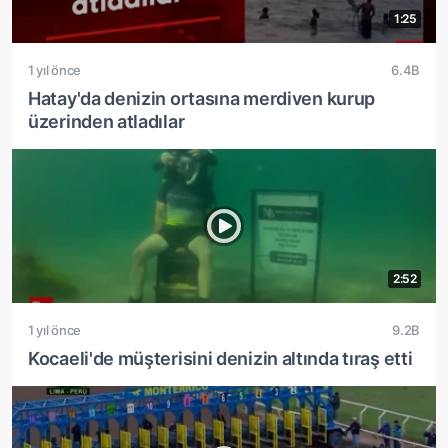
1:25
1 yıl önce
6.4B
Hatay'da denizin ortasına merdiven kurup
üzerinden atladılar
2:52
1 yıl önce
9.2B
Kocaeli'de müşterisini denizin altında tıraş etti