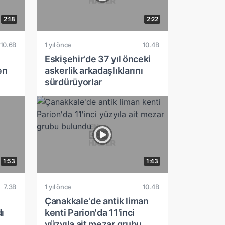
2:18
2:22
10.6B
1 yıl önce
10.4B
Eskişehir'de 37 yıl önceki
en
askerlik arkadaşlıklarını
sürdürüyorlar
1:53
1:43
7.3B
1 yıl önce
10.4B
Çanakkale'de antik liman
ı
kenti Parion'da 11'inci
yüzyıla ait mezar grubu