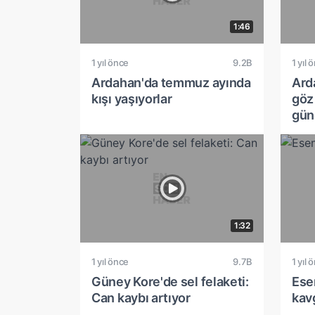
1:46
1 yıl önce
9.2B
1 yıl 
Ardahan'da temmuz ayında
Ard
kışı yaşıyorlar
göz
gün
1:32
1 yıl önce
9.7B
1 yıl 
Güney Kore'de sel felaketi:
Esen
Can kaybı artıyor
kav