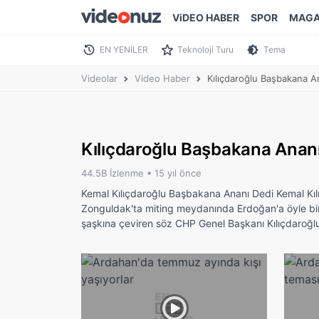
ViDEO HABER
SPOR
MAGA
EN YENİLER
Teknoloji Turu
Tema
Videolar
Video Haber
Kılıçdaroğlu Başbakana A
Kılıçdaroğlu Başbakana Anan
44.5B İzlenme •
15 yıl önce
Kemal Kılıçdaroğlu Başbakana Ananı Dedi Kemal Kı
Zonguldak'ta miting meydanında Erdoğan'a öyle bir 
şaşkına çeviren söz CHP Genel Başkanı Kılıçdaroğlu