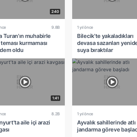
2:40
önce
9.8B
1 yıl önce
a Turan'ın muhabirle
Bilecik'te yakaladıkları
 teması kurmaması
devasa sazanları yenid
dem oldu
suya bıraktılar
1:41
önce
8.2B
1 yıl önce
yurt'ta aile içi arazi
Ayvalık sahillerinde atlı
gası
jandarma göreve başlad