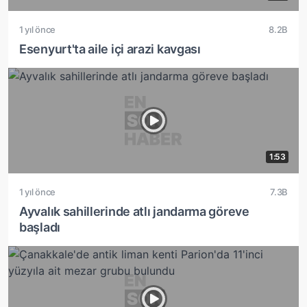
1 yıl önce
8.2B
Esenyurt'ta aile içi arazi kavgası
1:53
1 yıl önce
7.3B
Ayvalık sahillerinde atlı jandarma göreve
başladı