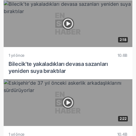
2:18
1 yıl önce
10.6B
Bilecik'te yakaladıkları devasa sazanları
yeniden suya bıraktılar
2:22
1 yıl önce
10.4B