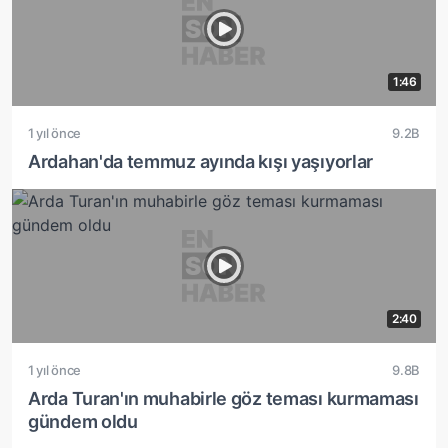
1:46
1 yıl önce
9.2B
Ardahan'da temmuz ayında kışı yaşıyorlar
2:40
1 yıl önce
9.8B
Arda Turan'ın muhabirle göz teması kurmaması
gündem oldu