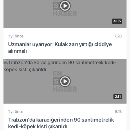
4:05
1 yıl önce
7.2B
Uzmanlar uyarıyor: Kulak zarı yırtığı ciddiye
alınmalı
2:11
1 yıl önce
9.1B
Trabzon'da karaciğerinden 90 santimetrelik
kedi-köpek kisti çıkarıldı