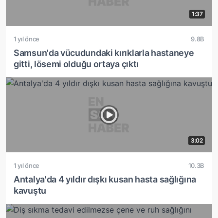
1:37
1 yıl önce
9.8B
Samsun'da vücudundaki kırıklarla hastaneye
gitti, lösemi olduğu ortaya çıktı
3:02
1 yıl önce
10.3B
Antalya'da 4 yıldır dışkı kusan hasta sağlığına
kavuştu