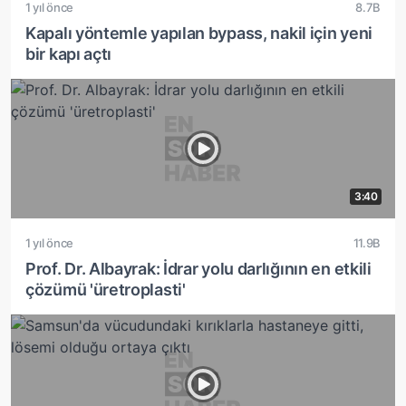
1 yıl önce
8.7B
Kapalı yöntemle yapılan bypass, nakil için yeni
bir kapı açtı
3:40
1 yıl önce
11.9B
Prof. Dr. Albayrak: İdrar yolu darlığının en etkili
çözümü 'üretroplasti'