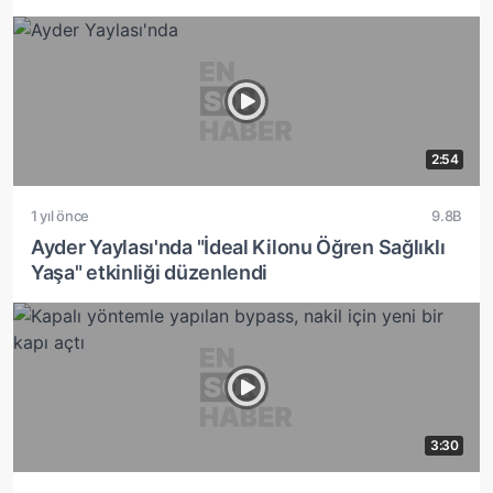
2:54
1 yıl önce
9.8B
Ayder Yaylası'nda "İdeal Kilonu Öğren Sağlıklı
Yaşa" etkinliği düzenlendi
3:30