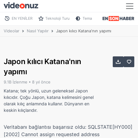
EN YENİLER
Teknoloji Turu
Tema
Videolar
Nasıl Yapılır
Japon kılıcı Katana'nın yapımı
Japon kılıcı Katana'nın
yapımı
9.1B İzlenme •
8 yıl önce
Katana; tek yönlü, uzun geleneksel Japon
kılıcıdır. Çoğu Japon, katana kelimesini genel
olarak kılıç anlamında kullanır. Dünyanın en
keskin kılıçlarıdır.
Veritabanı bağlantısı başarısız oldu: SQLSTATE[HY000]
[2002] Cannot assign requested address