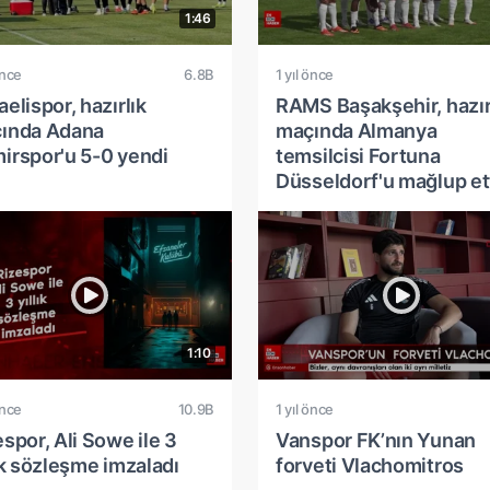
1:46
önce
6.8B
1 yıl önce
elispor, hazırlık
RAMS Başakşehir, hazır
ında Adana
maçında Almanya
irspor'u 5-0 yendi
temsilcisi Fortuna
Düsseldorf'u mağlup et
1:10
önce
10.9B
1 yıl önce
spor, Ali Sowe ile 3
Vanspor FK’nın Yunan
ık sözleşme imzaladı
forveti Vlachomitros