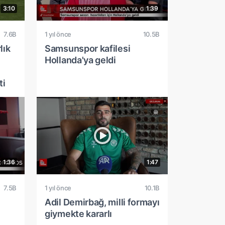
3:10
1:39
7.6B
1 yıl önce
10.5B
lık
Samsunspor kafilesi
Hollanda'ya geldi
ti
1:36
1:47
7.5B
1 yıl önce
10.1B
Adil Demirbağ, milli formayı
giymekte kararlı