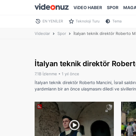
ViDEO HABER
SPOR
MAGA
EN YENİLER
Teknoloji Turu
Tema
Videolar
Spor
İtalyan teknik direktör Roberto M
İtalyan teknik direktör Rober
7.1B İzlenme •
1 yıl önce
İtalyan teknik direktör Roberto Mancini, İsrail saldı
yardımların bir an önce ulaşmasını diledi ve sivilleri