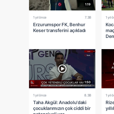
1:19
1 yıl önce
7.3B
1 yıl 
Erzurumspor FK, Benhur
Koca
Keser transferini açıkladı
maç
Dem
1:50
1 yıl önce
8.3B
1 yıl 
Taha Akgül: Anadolu'daki
Rize
çocuklarımızın çok ciddi bir
yıll