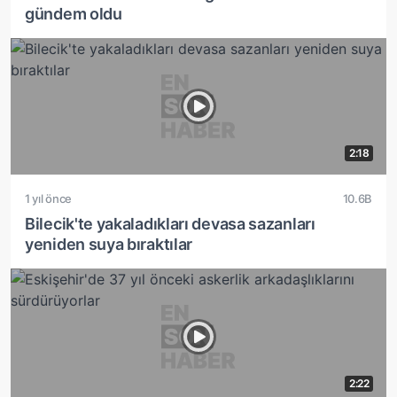
gündem oldu
2:18
1 yıl önce
10.6B
Bilecik'te yakaladıkları devasa sazanları
yeniden suya bıraktılar
2:22