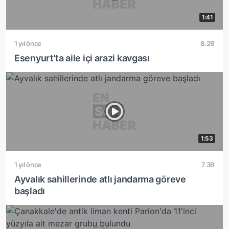
1:41
1 yıl önce
8.2B
Esenyurt'ta aile içi arazi kavgası
1:53
1 yıl önce
7.3B
Ayvalık sahillerinde atlı jandarma göreve
başladı