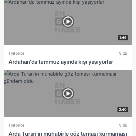
1:46
1 yıl önce
9.2B
Ardahan'da temmuz ayında kışı yaşıyorlar
2:40
1 yıl önce
9.8B
Arda Turan'ın muhabirle göz teması kurmaması