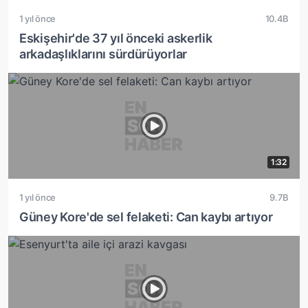
1 yıl önce
10.4B
Eskişehir'de 37 yıl önceki askerlik
arkadaşlıklarını sürdürüyorlar
1:32
1 yıl önce
9.7B
Güney Kore'de sel felaketi: Can kaybı artıyor