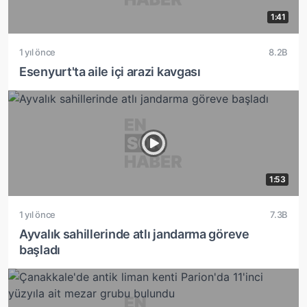
1:41
1 yıl önce
8.2B
Esenyurt'ta aile içi arazi kavgası
1:53
1 yıl önce
7.3B
Ayvalık sahillerinde atlı jandarma göreve
başladı