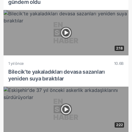
gündem oldu
2:18
1 yıl önce
10.6B
Bilecik'te yakaladıkları devasa sazanları
yeniden suya bıraktılar
2:22