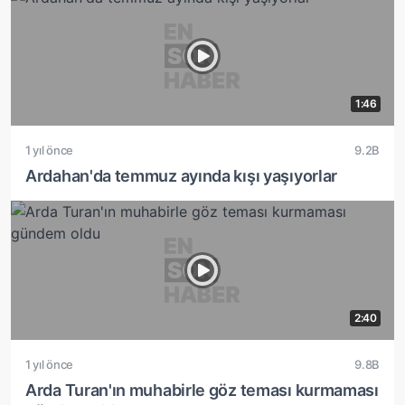
1:46
1 yıl önce
9.2B
Ardahan'da temmuz ayında kışı yaşıyorlar
2:40
1 yıl önce
9.8B
Arda Turan'ın muhabirle göz teması kurmaması