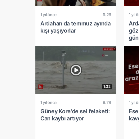
1 yıl önce
9.2B
1 yıl 
Ardahan'da temmuz ayında
Ard
kışı yaşıyorlar
göz
gün
1:32
1 yıl önce
9.7B
1 yıl 
Güney Kore'de sel felaketi:
Esen
Can kaybı artıyor
kav