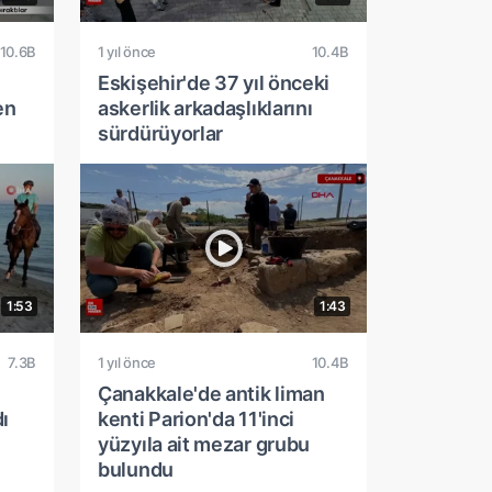
10.6B
1 yıl önce
10.4B
Eskişehir'de 37 yıl önceki
en
askerlik arkadaşlıklarını
sürdürüyorlar
1:53
1:43
7.3B
1 yıl önce
10.4B
Çanakkale'de antik liman
ı
kenti Parion'da 11'inci
yüzyıla ait mezar grubu
bulundu