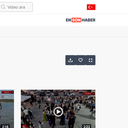
2:18
2:22