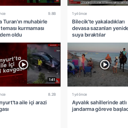
önce
9.8B
1 yıl önce
a Turan'ın muhabirle
Bilecik'te yakaladıkları
 teması kurmaması
devasa sazanları yenid
dem oldu
suya bıraktılar
1:41
önce
8.2B
1 yıl önce
yurt'ta aile içi arazi
Ayvalık sahillerinde atlı
gası
jandarma göreve başlad