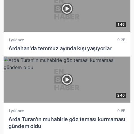
1:46
1 yıl önce
9.2B
Ardahan'da temmuz ayında kışı yaşıyorlar
2:40
1 yıl önce
9.8B
Arda Turan'ın muhabirle göz teması kurmaması
gündem oldu