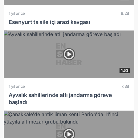
1 yıl önce
8.2B
Esenyurt'ta aile içi arazi kavgası
1:53
1 yıl önce
7.3B
Ayvalık sahillerinde atlı jandarma göreve
başladı