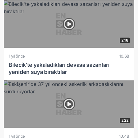
2:18
1 yıl önce
10.6B
Bilecik'te yakaladıkları devasa sazanları
yeniden suya bıraktılar
2:22
1 yıl önce
10.4B