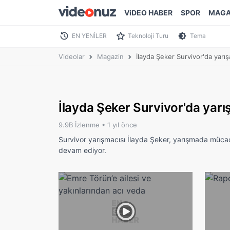
ViDEO HABER
SPOR
MAGA
EN YENİLER
Teknoloji Turu
Tema
Videolar
Magazin
İlayda Şeker Survivor'da yarış
İlayda Şeker Survivor'da yarı
9.9B İzlenme •
1 yıl önce
Survivor yarışmacısı İlayda Şeker, yarışmada mücade
devam ediyor.