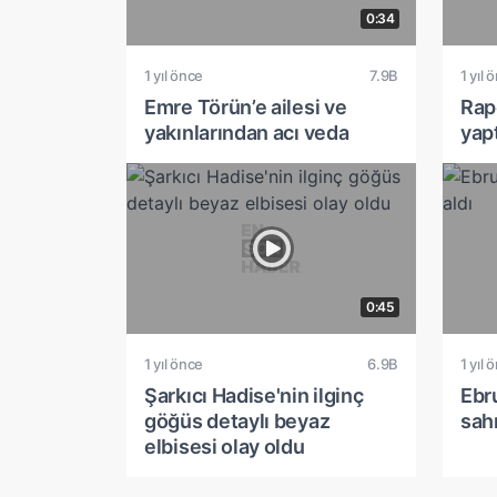
0:34
1 yıl önce
7.9B
1 yıl 
Emre Törün’e ailesi ve
Rapç
yakınlarından acı veda
yap
0:45
1 yıl önce
6.9B
1 yıl 
Şarkıcı Hadise'nin ilginç
Ebr
göğüs detaylı beyaz
sah
elbisesi olay oldu