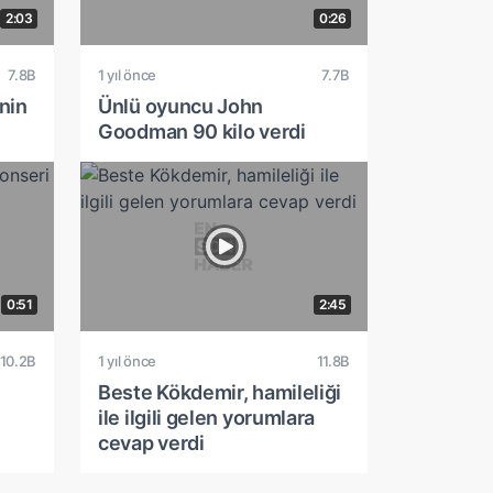
2:03
0:26
7.8B
1 yıl önce
7.7B
nin
Ünlü oyuncu John
Goodman 90 kilo verdi
0:51
2:45
10.2B
1 yıl önce
11.8B
Beste Kökdemir, hamileliği
ile ilgili gelen yorumlara
cevap verdi