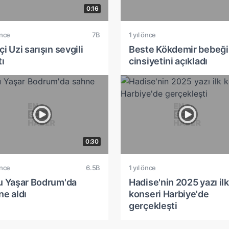
0:16
önce
7B
1 yıl önce
i Uzi sarışın sevgili
Beste Kökdemir bebeği
tı
cinsiyetini açıkladı
0:30
önce
6.5B
1 yıl önce
u Yaşar Bodrum'da
Hadise'nin 2025 yazı ilk
ne aldı
konseri Harbiye'de
gerçekleşti