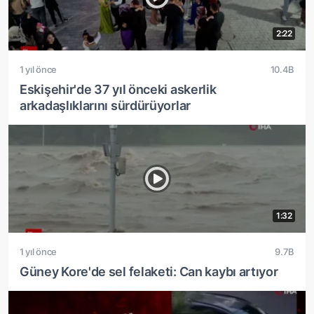
2:22
1 yıl önce
10.4B
Eskişehir'de 37 yıl önceki askerlik
arkadaşlıklarını sürdürüyorlar
1:32
1 yıl önce
9.7B
Güney Kore'de sel felaketi: Can kaybı artıyor