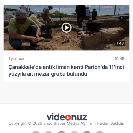
1:43
1 yıl önce
10.4B
Çanakkale'de antik liman kenti Parion'da 11'inci
yüzyıla ait mezar grubu bulundu
Copyright © 2026 Ensonhaber Medya AŞ. Tüm Hakları Saklıdır.