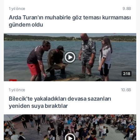
1 yıl önce
9.8B
Arda Turan'ın muhabirle göz teması kurmaması
gündem oldu
2:18
1 yıl önce
10.6B
Bilecik'te yakaladıkları devasa sazanları
yeniden suya bıraktılar