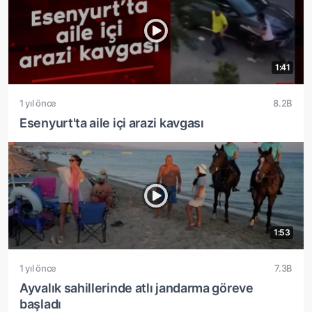
1:41
1 yıl önce
8.2B
Esenyurt'ta aile içi arazi kavgası
1:53
1 yıl önce
7.3B
Ayvalık sahillerinde atlı jandarma göreve
başladı