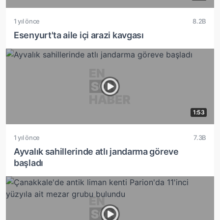
1 yıl önce
8.2B
Esenyurt'ta aile içi arazi kavgası
1:53
1 yıl önce
7.3B
Ayvalık sahillerinde atlı jandarma göreve
başladı