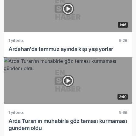
1:46
1 yıl önce
9.2B
Ardahan'da temmuz ayında kışı yaşıyorlar
2:40
1 yıl önce
9.8B
Arda Turan'ın muhabirle göz teması kurmaması
gündem oldu