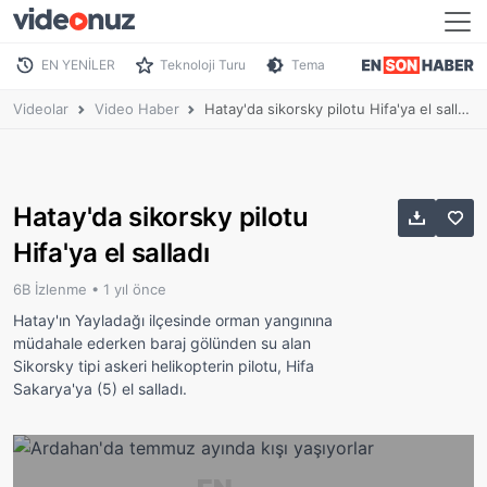
EN YENİLER
Teknoloji Turu
Tema
Videolar
Video Haber
Hatay'da sikorsky pilotu Hifa'ya el salladı
Hatay'da sikorsky pilotu
Hifa'ya el salladı
6B İzlenme •
1 yıl önce
Hatay'ın Yayladağı ilçesinde orman yangınına
müdahale ederken baraj gölünden su alan
Sikorsky tipi askeri helikopterin pilotu, Hifa
Sakarya'ya (5) el salladı.