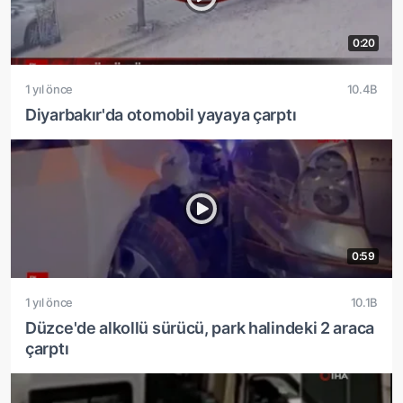
0:20
1 yıl önce
10.4B
Diyarbakır'da otomobil yayaya çarptı
0:59
1 yıl önce
10.1B
Düzce'de alkollü sürücü, park halindeki 2 araca
çarptı