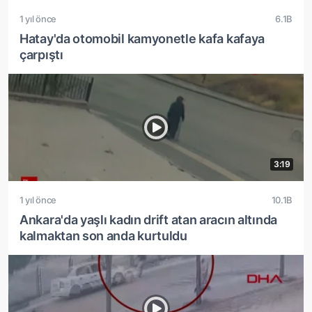
1 yıl önce
6.1B
Hatay'da otomobil kamyonetle kafa kafaya
çarpıştı
3:19
1 yıl önce
10.1B
Ankara'da yaşlı kadın drift atan aracın altında
kalmaktan son anda kurtuldu