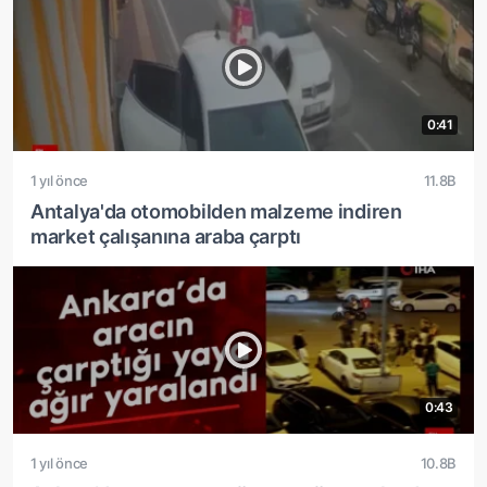
0:41
1 yıl önce
11.8B
Antalya'da otomobilden malzeme indiren
market çalışanına araba çarptı
0:43
1 yıl önce
10.8B