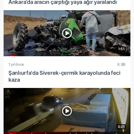
Ankara’da aracın çarptığı yaya ağır yaralandı
1:51
1 yıl önce
6.8B
Şanlıurfa'da Siverek-çermik karayolunda feci
kaza
0:21