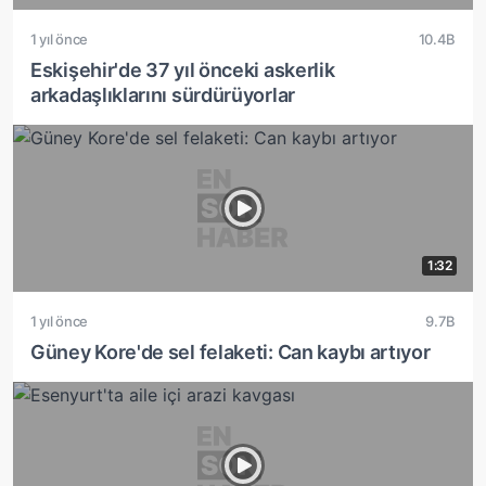
1 yıl önce
10.4B
Eskişehir'de 37 yıl önceki askerlik
arkadaşlıklarını sürdürüyorlar
1:32
1 yıl önce
9.7B
Güney Kore'de sel felaketi: Can kaybı artıyor