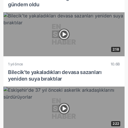
gündem oldu
2:18
1 yıl önce
10.6B
Bilecik'te yakaladıkları devasa sazanları
yeniden suya bıraktılar
2:22