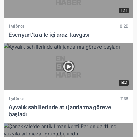
1:41
1 yıl önce
8.2B
Esenyurt'ta aile içi arazi kavgası
1:53
1 yıl önce
7.3B
Ayvalık sahillerinde atlı jandarma göreve
başladı