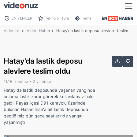
EN YENİLER
Teknoloji Turu
Tema
Videolar
Video Haber
Hatay'da lastik deposu alevlere teslim oldu
Hatay'da lastik deposu
alevlere teslim oldu
11.1B İzlenme •
2 yıl önce
Hatay'da lastik deposunda yaşanan yangında
onlarca lastik zarar görerek kullanılamaz hale
geldi. Payas ilçesi D91 karayolu üzerinde
bulunan Hasan İnan'a ait lastik deposunda
geçtiğimiz gün gece saatlerinde yangın
yaşanmıştı