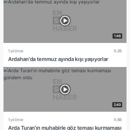
1:46
1 yıl önce
9.2B
Ardahan'da temmuz ayında kışı yaşıyorlar
2:40
1 yıl önce
9.8B
Arda Turan'ın muhabirle göz teması kurmaması