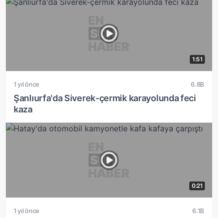
1:51
1 yıl önce
6.8B
Şanlıurfa'da Siverek-çermik karayolunda feci
kaza
0:21
1 yıl önce
6.1B