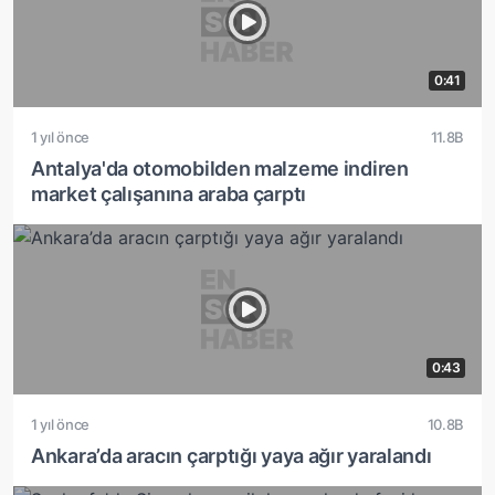
0:41
1 yıl önce
11.8B
Antalya'da otomobilden malzeme indiren
market çalışanına araba çarptı
0:43
1 yıl önce
10.8B
Ankara’da aracın çarptığı yaya ağır yaralandı