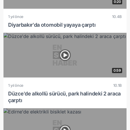
0:20
1 yıl önce
10.4B
Diyarbakır'da otomobil yayaya çarptı
0:59
1 yıl önce
10.1B
Düzce'de alkollü sürücü, park halindeki 2 araca
çarptı