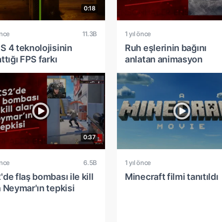
0:18
önce
11.3B
1 yıl önce
S 4 teknolojisinin
Ruh eşlerinin bağını
ttığı FPS farkı
anlatan animasyon
0:37
önce
6.5B
1 yıl önce
de flaş bombası ile kill
Minecraft filmi tanıtıldı
n Neymar'ın tepkisi