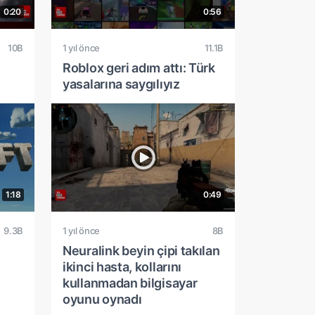
0:20
0:56
10B
1 yıl önce
11.1B
Roblox geri adım attı: Türk
yasalarına saygılıyız
1:18
0:49
9.3B
1 yıl önce
8B
Neuralink beyin çipi takılan
ikinci hasta, kollarını
kullanmadan bilgisayar
oyunu oynadı