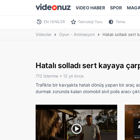
ViDEO HABER
SPOR
MAGA
EN YENİLER
Teknoloji Turu
Tema
Videolar
Oyun - Animasyon
Hatalı solladı sert 
Hatalı solladı sert kayaya çarp
712 İzlenme •
12 yıl önce
Trafikte bir kavşakta hatalı dönüş yapan bir araç a
durmak zorunda kalan otomobil sivil polis aracı çıktı