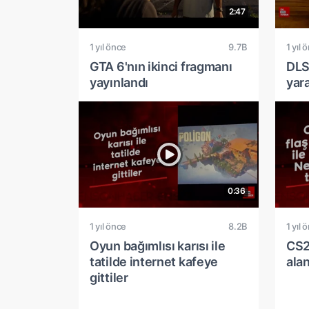
2:47
1 yıl önce
9.7B
1 yıl 
GTA 6'nın ikinci fragmanı
DLS
yayınlandı
yara
0:36
1 yıl önce
8.2B
1 yıl 
Oyun bağımlısı karısı ile
CS2'
tatilde internet kafeye
ala
gittiler