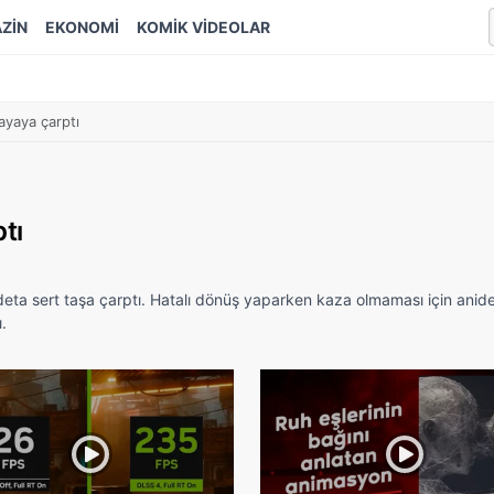
ZİN
EKONOMİ
KOMİK VİDEOLAR
kayaya çarptı
tı
deta sert taşa çarptı. Hatalı dönüş yaparken kaza olmaması için anid
.