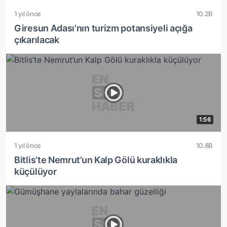
1 yıl önce
10.2B
Giresun Adası'nın turizm potansiyeli açığa
çıkarılacak
1:56
1 yıl önce
10.8B
Bitlis’te Nemrut’un Kalp Gölü kuraklıkla
küçülüyor