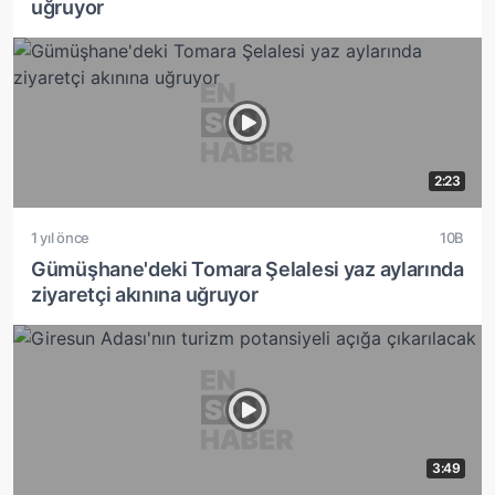
uğruyor
2:23
1 yıl önce
10B
Gümüşhane'deki Tomara Şelalesi yaz aylarında
ziyaretçi akınına uğruyor
3:49