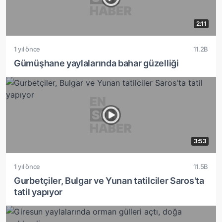
2:11
1 yıl önce
11.2B
Gümüşhane yaylalarında bahar güzelliği
3:53
1 yıl önce
11.5B
Gurbetçiler, Bulgar ve Yunan tatilciler Saros'ta
tatil yapıyor