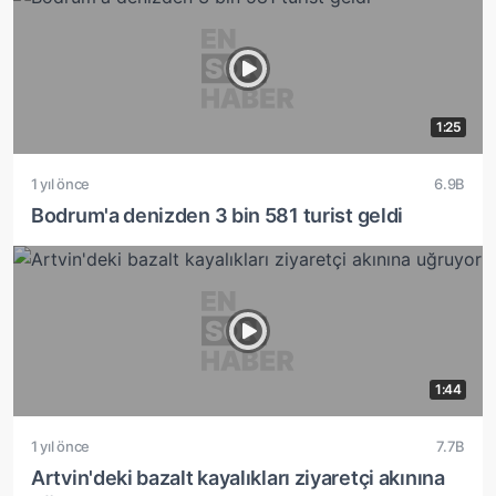
1:25
1 yıl önce
6.9B
Bodrum'a denizden 3 bin 581 turist geldi
1:44
1 yıl önce
7.7B
Artvin'deki bazalt kayalıkları ziyaretçi akınına