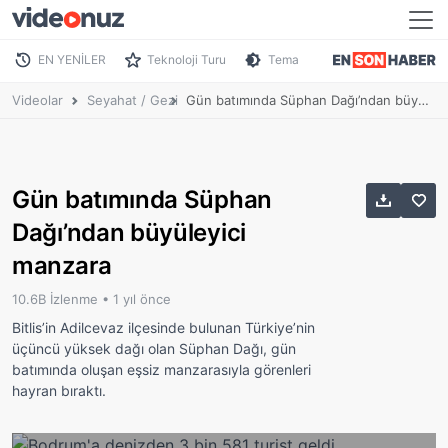
EN YENİLER
Teknoloji Turu
Tema
Videolar
Seyahat / Gezi
Gün batımında Süphan Dağı’ndan büyüleyici manzara
Gün batımında Süphan
Dağı’ndan büyüleyici
manzara
10.6B İzlenme •
1 yıl önce
Bitlis’in Adilcevaz ilçesinde bulunan Türkiye’nin
üçüncü yüksek dağı olan Süphan Dağı, gün
batımında oluşan eşsiz manzarasıyla görenleri
hayran bıraktı.