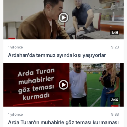
1:46
1 yıl önce
9.2B
Ardahan'da temmuz ayında kışı yaşıyorlar
2:40
1 yıl önce
9.8B
Arda Turan'ın muhabirle göz teması kurmaması