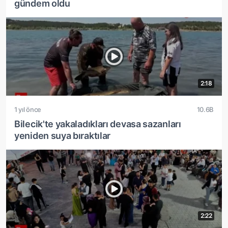
gündem oldu
2:18
1 yıl önce
10.6B
Bilecik'te yakaladıkları devasa sazanları
yeniden suya bıraktılar
2:22