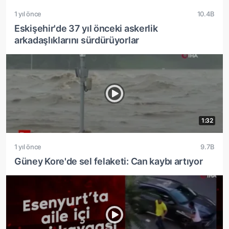
1 yıl önce
10.4B
Eskişehir'de 37 yıl önceki askerlik
arkadaşlıklarını sürdürüyorlar
1:32
1 yıl önce
9.7B
Güney Kore'de sel felaketi: Can kaybı artıyor