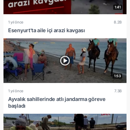
1:41
1 yıl önce
8.2B
Esenyurt'ta aile içi arazi kavgası
1:53
1 yıl önce
7.3B
Ayvalık sahillerinde atlı jandarma göreve
başladı