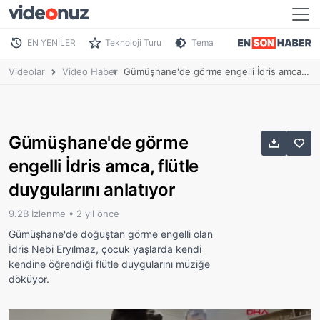
EN YENİLER
Teknoloji Turu
Tema
Videolar
Video Haber
Gümüşhane'de görme engelli İdris amca, flütle duygularını anlatıyor
Gümüşhane'de görme
engelli İdris amca, flütle
duygularını anlatıyor
9.2B İzlenme •
2 yıl önce
Gümüşhane'de doğuştan görme engelli olan
İdris Nebi Eryılmaz, çocuk yaşlarda kendi
kendine öğrendiği flütle duygularını müziğe
döküyor.