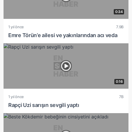
0:34
1 yıl önce
7.9B
Emre Törün’e ailesi ve yakınlarından acı veda
0:16
1 yıl önce
7B
Rapçi Uzi sarışın sevgili yaptı