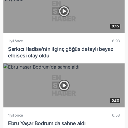
0:45
1 yıl önce
6.9B
Şarkıcı Hadise'nin ilginç göğüs detaylı beyaz
elbisesi olay oldu
0:30
1 yıl önce
6.5B
Ebru Yaşar Bodrum'da sahne aldı