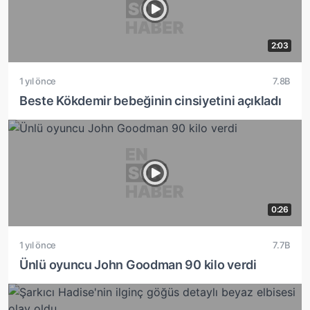
2:03
1 yıl önce
7.8B
Beste Kökdemir bebeğinin cinsiyetini açıkladı
0:26
1 yıl önce
7.7B
Ünlü oyuncu John Goodman 90 kilo verdi