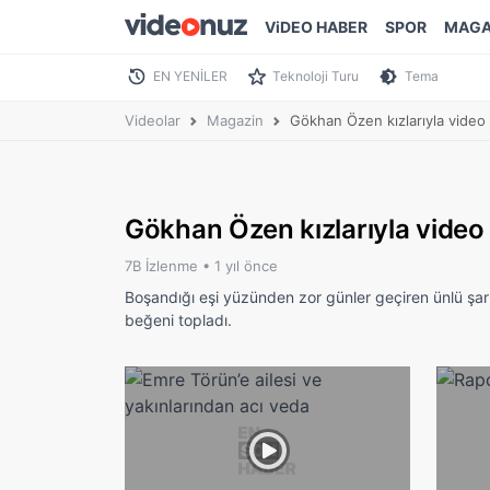
ViDEO HABER
SPOR
MAGA
EN YENİLER
Teknoloji Turu
Tema
Videolar
Magazin
Gökhan Özen kızlarıyla video 
Gökhan Özen kızlarıyla video 
7B İzlenme •
1 yıl önce
Boşandığı eşi yüzünden zor günler geçiren ünlü şar
beğeni topladı.