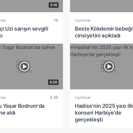
0:16
önce
7B
1 yıl önce
i Uzi sarışın sevgili
Beste Kökdemir bebeği
tı
cinsiyetini açıkladı
0:30
önce
6.5B
1 yıl önce
u Yaşar Bodrum'da
Hadise'nin 2025 yazı ilk
ne aldı
konseri Harbiye'de
gerçekleşti