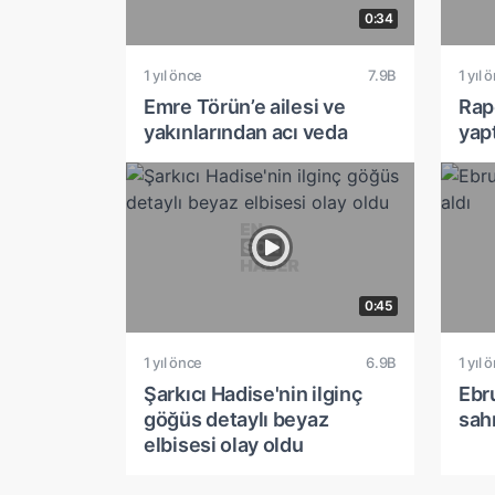
0:34
1 yıl önce
7.9B
1 yıl 
Emre Törün’e ailesi ve
Rapç
yakınlarından acı veda
yap
0:45
1 yıl önce
6.9B
1 yıl 
Şarkıcı Hadise'nin ilginç
Ebr
göğüs detaylı beyaz
sah
elbisesi olay oldu