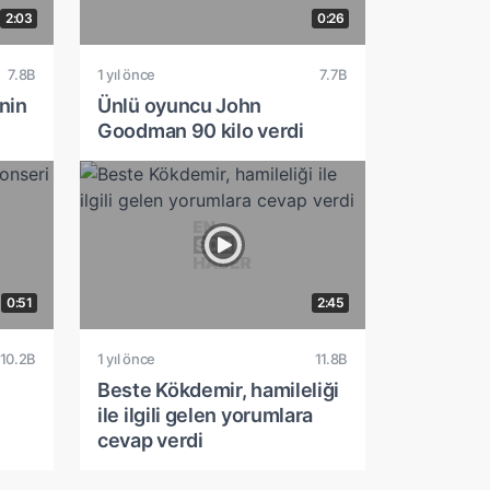
2:03
0:26
7.8B
1 yıl önce
7.7B
nin
Ünlü oyuncu John
Goodman 90 kilo verdi
0:51
2:45
10.2B
1 yıl önce
11.8B
Beste Kökdemir, hamileliği
ile ilgili gelen yorumlara
cevap verdi