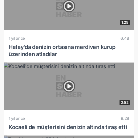
1:25
1 yıl önce
6.4B
Hatay'da denizin ortasına merdiven kurup
üzerinden atladılar
2:52
1 yıl önce
9.2B
Kocaeli'de müşterisini denizin altında tıraş etti