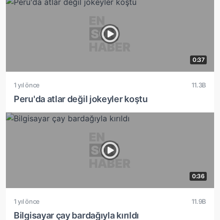
0:37
1 yıl önce
11.3B
Peru'da atlar değil jokeyler koştu
0:36
1 yıl önce
11.9B
Bilgisayar çay bardağıyla kırıldı