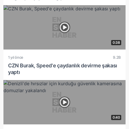
0:38
1 yıl önce
9.2B
CZN Burak, Speed'e çaydanlık devirme şakası
yaptı
0:40