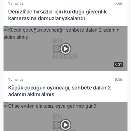
1 yıl önce
7.8B
Denizli'de hırsızlar için kurduğu güvenlik
kamerasına domuzlar yakalandı
0:21
1 yıl önce
8.9B
Küçük çocuğun oyuncağı, sohbete dalan 2
adamın aklını almış