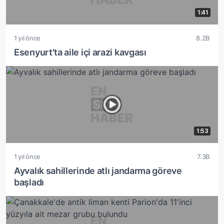
1:41
1 yıl önce
8.2B
Esenyurt'ta aile içi arazi kavgası
1:53
1 yıl önce
7.3B
Ayvalık sahillerinde atlı jandarma göreve
başladı