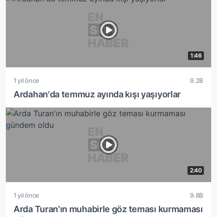
1:46
1 yıl önce
9.2B
Ardahan'da temmuz ayında kışı yaşıyorlar
2:40
1 yıl önce
9.8B
Arda Turan'ın muhabirle göz teması kurmaması