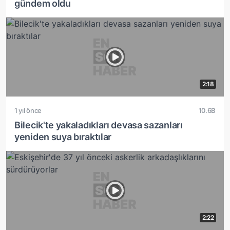
gündem oldu
2:18
1 yıl önce
10.6B
Bilecik'te yakaladıkları devasa sazanları
yeniden suya bıraktılar
2:22