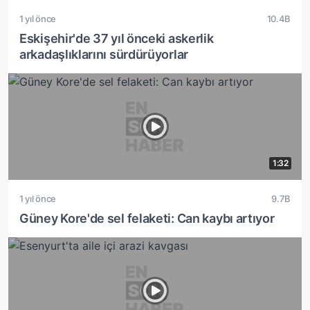
1 yıl önce
10.4B
Eskişehir'de 37 yıl önceki askerlik
arkadaşlıklarını sürdürüyorlar
1:32
1 yıl önce
9.7B
Güney Kore'de sel felaketi: Can kaybı artıyor