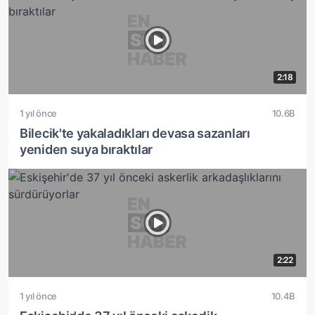
2:18
1 yıl önce
10.6B
Bilecik'te yakaladıkları devasa sazanları
yeniden suya bıraktılar
2:22
1 yıl önce
10.4B