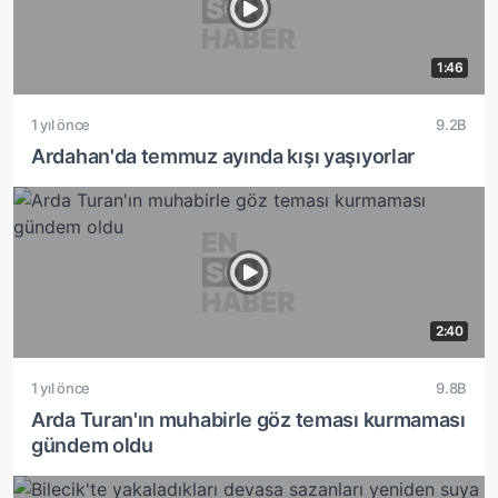
1:46
1 yıl önce
9.2B
Ardahan'da temmuz ayında kışı yaşıyorlar
2:40
1 yıl önce
9.8B
Arda Turan'ın muhabirle göz teması kurmaması
gündem oldu