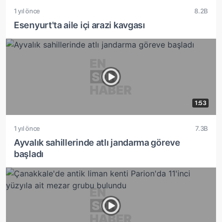
1 yıl önce
8.2B
Esenyurt'ta aile içi arazi kavgası
1:53
1 yıl önce
7.3B
Ayvalık sahillerinde atlı jandarma göreve
başladı