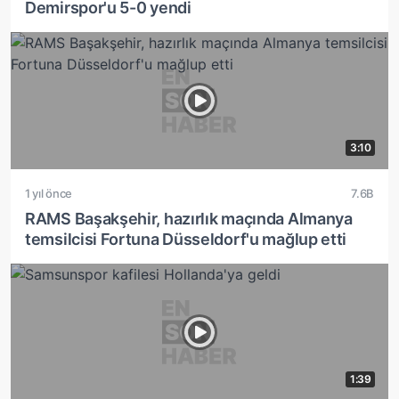
Demirspor'u 5-0 yendi
3:10
1 yıl önce
7.6B
RAMS Başakşehir, hazırlık maçında Almanya
temsilcisi Fortuna Düsseldorf'u mağlup etti
1:39