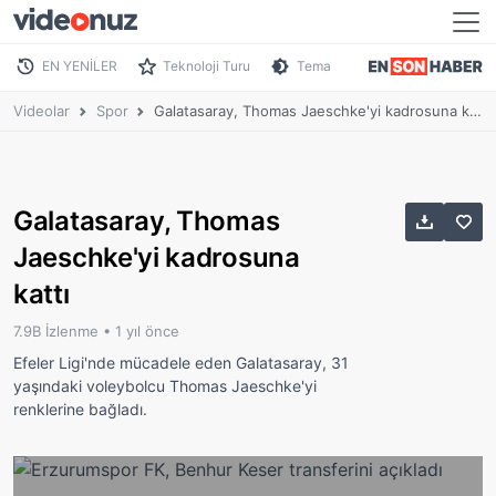
EN YENİLER
Teknoloji Turu
Tema
Videolar
Spor
Galatasaray, Thomas Jaeschke'yi kadrosuna kattı
Galatasaray, Thomas
Jaeschke'yi kadrosuna
kattı
7.9B İzlenme •
1 yıl önce
Efeler Ligi'nde mücadele eden Galatasaray, 31
yaşındaki voleybolcu Thomas Jaeschke'yi
renklerine bağladı.