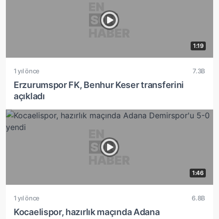
1:19
1 yıl önce
7.3B
Erzurumspor FK, Benhur Keser transferini
açıkladı
1:46
1 yıl önce
6.8B
Kocaelispor, hazırlık maçında Adana