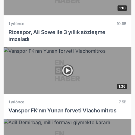
1:10
1 yıl önce
10.9B
Rizespor, Ali Sowe ile 3 yıllık sözleşme
imzaladı
1:36
1 yıl önce
7.5B
Vanspor FK’nın Yunan forveti Vlachomitros