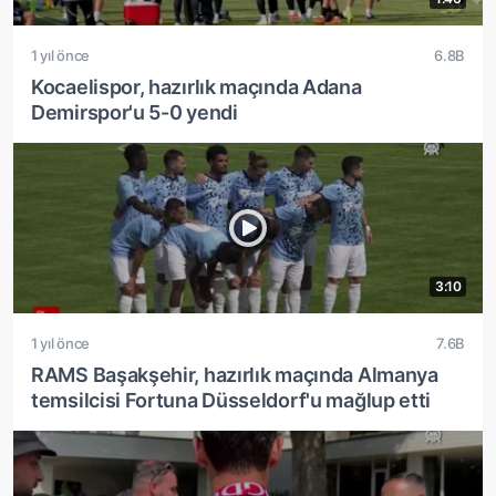
1 yıl önce
6.8B
Kocaelispor, hazırlık maçında Adana
Demirspor'u 5-0 yendi
3:10
1 yıl önce
7.6B
RAMS Başakşehir, hazırlık maçında Almanya
temsilcisi Fortuna Düsseldorf'u mağlup etti