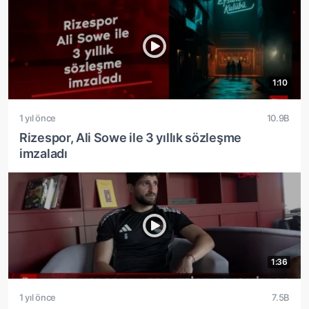
1:10
1 yıl önce
10.9B
Rizespor, Ali Sowe ile 3 yıllık sözleşme
imzaladı
1:36
1 yıl önce
7.5B