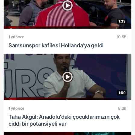
1:39
1 yıl önce
10.5B
Samsunspor kafilesi Hollanda'ya geldi
1:50
1 yıl önce
8.3B
Taha Akgül: Anadolu'daki çocuklarımızın çok
ciddi bir potansiyeli var