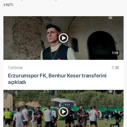
yaptı.
1:19
1 yıl önce
7.3B
Erzurumspor FK, Benhur Keser transferini
açıkladı
1:46