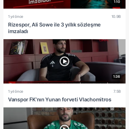
1:10
1 yıl önce
10.9B
Rizespor, Ali Sowe ile 3 yıllık sözleşme
imzaladı
1:36
1 yıl önce
7.5B
Vanspor FK’nın Yunan forveti Vlachomitros