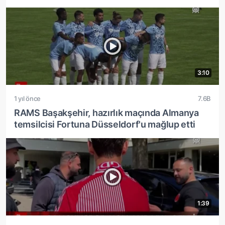
3:10
1 yıl önce
7.6B
RAMS Başakşehir, hazırlık maçında Almanya
temsilcisi Fortuna Düsseldorf'u mağlup etti
1:39