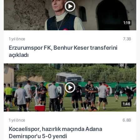
1:19
1 yıl önce
7.3B
Erzurumspor FK, Benhur Keser transferini
açıkladı
1:46
1 yıl önce
6.8B
Kocaelispor, hazırlık maçında Adana
Demirspor'u 5-0 yendi