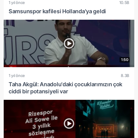
1 yıl önce
10.5B
Samsunspor kafilesi Hollanda'ya geldi
1:50
1 yıl önce
8.3B
Taha Akgül: Anadolu'daki çocuklarımızın çok
ciddi bir potansiyeli var