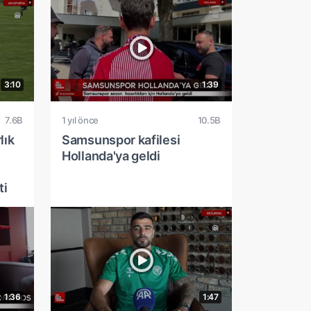
3:10
1:39
7.6B
1 yıl önce
10.5B
lık
Samsunspor kafilesi
Hollanda'ya geldi
ti
1:36
1:47