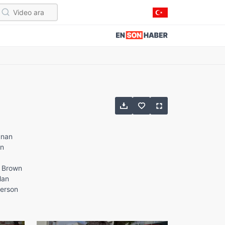
unan
en
ie Brown
lan
derson