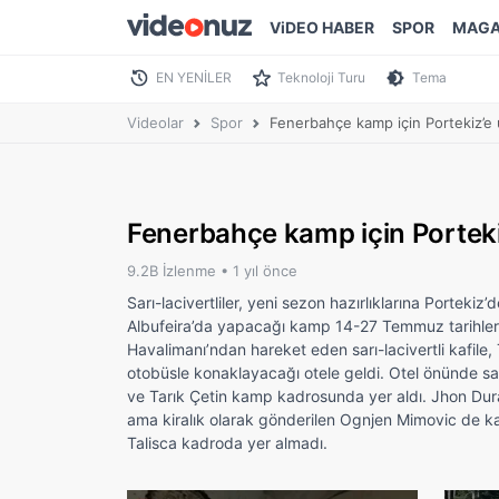
ViDEO HABER
SPOR
MAGA
EN YENİLER
Teknoloji Turu
Tema
Videolar
Spor
Fenerbahçe kamp için Portekiz’e u
Fenerbahçe kamp için Portekiz
9.2B İzlenme •
1 yıl önce
Sarı-lacivertliler, yeni sezon hazırlıklarına Porte
Albufeira’da yapacağı kamp 14-27 Temmuz tarihler
Havalimanı’ndan hareket eden sarı-lacivertli kafile,
otobüsle konaklayacağı otele geldi. Otel önünde sarı-
ve Tarık Çetin kamp kadrosunda yer aldı. Jhon Dur
ama kiralık olarak gönderilen Ognjen Mimovic de 
Talisca kadroda yer almadı.