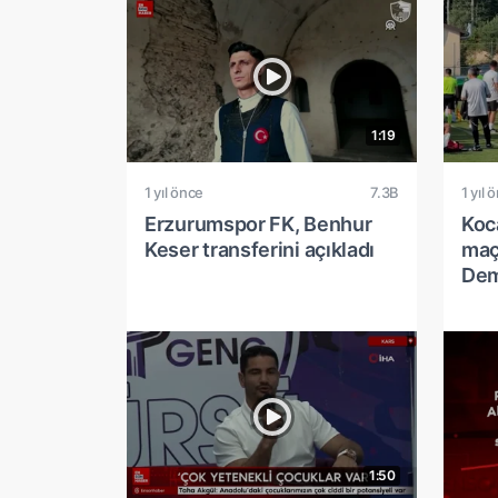
1:19
1 yıl önce
7.3B
1 yıl 
Erzurumspor FK, Benhur
Koca
Keser transferini açıkladı
maç
Dem
1:50