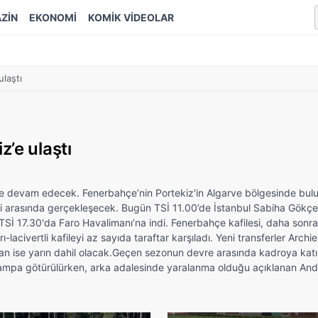
ZİN
EKONOMİ
KOMİK VİDEOLAR
laştı
’e ulaştı
kiz’de devam edecek. Fenerbahçe’nin Portekiz'in Algarve bölgesinde bul
i arasında gerçekleşecek. Bugün TSİ 11.00’de İstanbul Sabiha Gökç
 TSİ 17.30'da Faro Havalimanı’na indi. Fenerbahçe kafilesi, daha sonra
lacivertli kafileyi az sayıda taraftar karşıladı. Yeni transferler Arch
an ise yarın dahil olacak.Geçen sezonun devre arasında kadroya katı
kampa götürülürken, arka adalesinde yaralanma olduğu açıklanan An