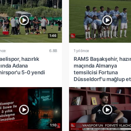
1:46
önce
6.8B
1 yıl önce
elispor, hazırlık
RAMS Başakşehir, hazır
ında Adana
maçında Almanya
irspor'u 5-0 yendi
temsilcisi Fortuna
Düsseldorf'u mağlup et
1:10