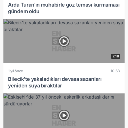
Arda Turan'ın muhabirle göz teması kurmaması
gündem oldu
2:18
1 yıl önce
10.6B
Bilecik'te yakaladıkları devasa sazanları
yeniden suya bıraktılar