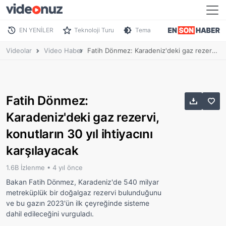
EN YENİLER
Teknoloji Turu
Tema
Videolar
Video Haber
Fatih Dönmez: Karadeniz'deki gaz rezervi, konutların 30 yıl ihtiyacını karşılayacak
Fatih Dönmez:
Karadeniz'deki gaz rezervi,
konutların 30 yıl ihtiyacını
karşılayacak
1.6B İzlenme •
4 yıl önce
Bakan Fatih Dönmez, Karadeniz'de 540 milyar
metreküplük bir doğalgaz rezervi bulunduğunu
ve bu gazın 2023'ün ilk çeyreğinde sisteme
dahil edileceğini vurguladı.