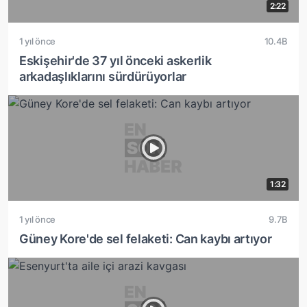
2:22
1 yıl önce
10.4B
Eskişehir'de 37 yıl önceki askerlik
arkadaşlıklarını sürdürüyorlar
1:32
1 yıl önce
9.7B
Güney Kore'de sel felaketi: Can kaybı artıyor