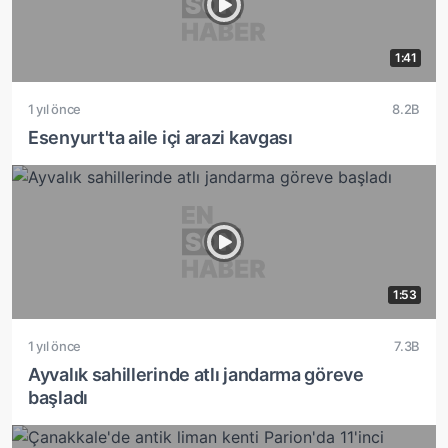
1:41
1 yıl önce
8.2B
Esenyurt'ta aile içi arazi kavgası
1:53
1 yıl önce
7.3B
Ayvalık sahillerinde atlı jandarma göreve
başladı