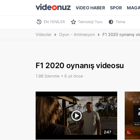
ViDEO HABER
SPOR
MAGA
EN YENİLER
Teknoloji Turu
Tema
Videolar
Oyun - Animasyon
F1 2020 oynanış v
F1 2020 oynanış videosu
1.9B İzlenme •
6 yıl önce
2:47