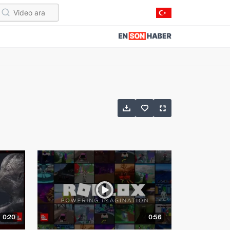
0:20
0:56