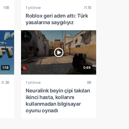
10B
1 yıl önce
11.1B
Roblox geri adım attı: Türk
yasalarına saygılıyız
1:18
0:49
9.3B
1 yıl önce
8B
Neuralink beyin çipi takılan
ikinci hasta, kollarını
kullanmadan bilgisayar
oyunu oynadı