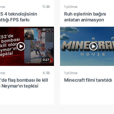
önce
11.3B
1 yıl önce
S 4 teknolojisinin
Ruh eşlerinin bağını
ttığı FPS farkı
anlatan animasyon
0:37
önce
6.5B
1 yıl önce
de flaş bombası ile kill
Minecraft filmi tanıtıldı
n Neymar'ın tepkisi