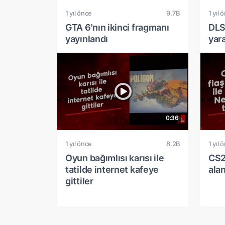
1 yıl önce
9.7B
1 yıl 
GTA 6'nın ikinci fragmanı
DLS
yayınlandı
yara
0:36
1 yıl önce
8.2B
1 yıl 
Oyun bağımlısı karısı ile
CS2'
tatilde internet kafeye
ala
gittiler