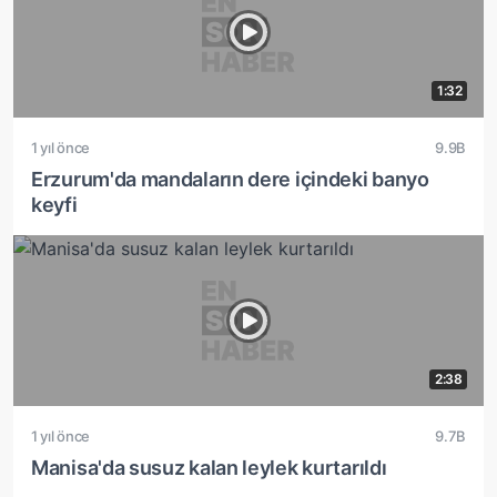
1:32
1 yıl önce
9.9B
Erzurum'da mandaların dere içindeki banyo
keyfi
2:38
1 yıl önce
9.7B
Manisa'da susuz kalan leylek kurtarıldı