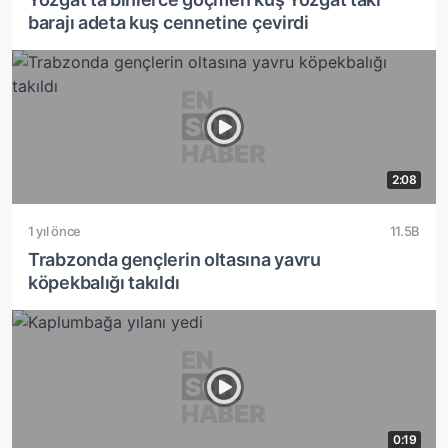
barajı adeta kuş cennetine çevirdi
2:08
1 yıl önce
11.5B
Trabzonda gençlerin oltasına yavru
köpekbalığı takıldı
0:19