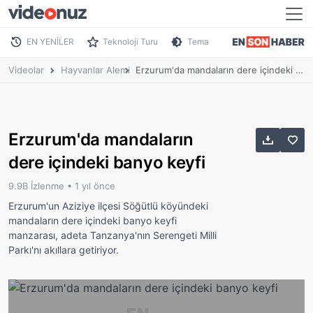
EN YENİLER
Teknoloji Turu
Tema
Videolar
Hayvanlar Alemi
Erzurum'da mandaların dere içindeki banyo keyfi
Erzurum'da mandaların
dere içindeki banyo keyfi
9.9B İzlenme •
1 yıl önce
Erzurum'un Aziziye ilçesi Söğütlü köyündeki
mandaların dere içindeki banyo keyfi
manzarası, adeta Tanzanya'nın Serengeti Milli
Parkı'nı akıllara getiriyor.