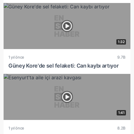
1:32
1 yıl önce
9.7B
Güney Kore'de sel felaketi: Can kaybı artıyor
1:41
1 yıl önce
8.2B