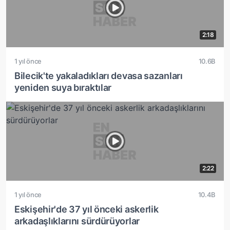
2:18
1 yıl önce
10.6B
Bilecik'te yakaladıkları devasa sazanları
yeniden suya bıraktılar
2:22
1 yıl önce
10.4B
Eskişehir'de 37 yıl önceki askerlik
arkadaşlıklarını sürdürüyorlar