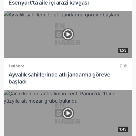
Esenyurt'ta aile içi arazi kavgası
1:53
1 yıl önce
7.3B
Ayvalık sahillerinde atlı jandarma göreve
başladı
1:43