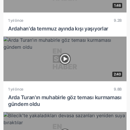
1:46
1 yıl önce
9.2B
Ardahan'da temmuz ayında kışı yaşıyorlar
2:40
1 yıl önce
9.8B
Arda Turan'ın muhabirle göz teması kurmaması
gündem oldu