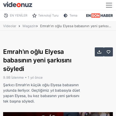
EN YENİLER
Teknoloji Turu
Tema
Videolar
Magazin
Emrah'ın oğlu Elyesa babasının yeni şarkısını söyledi
Emrah'ın oğlu Elyesa
babasının yeni şarkısını
söyledi
9.9B İzlenme •
1 yıl önce
Şarkıcı Emrah'ın küçük oğlu Elyesa babasının
yolunda ilerliyor. Geçtiğimiz yıl babasıyla düet
yapan Elyesa, bu kez babasının yeni şarkısını
tek başına söyledi.