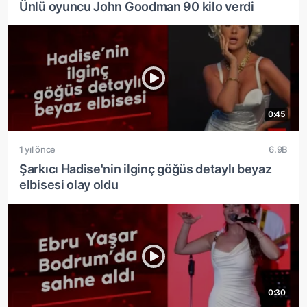
Ünlü oyuncu John Goodman 90 kilo verdi
0:45
1 yıl önce
6.9B
Şarkıcı Hadise'nin ilginç göğüs detaylı beyaz
elbisesi olay oldu
0:30