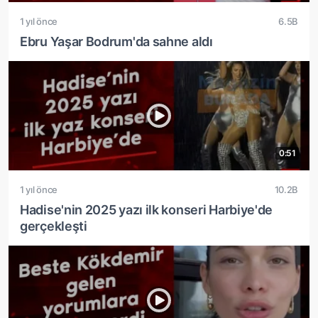
1 yıl önce
6.5B
Ebru Yaşar Bodrum'da sahne aldı
0:51
1 yıl önce
10.2B
Hadise'nin 2025 yazı ilk konseri Harbiye'de
gerçekleşti