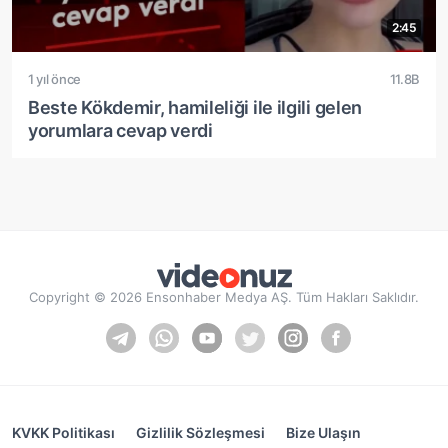
2:45
1 yıl önce
11.8B
Beste Kökdemir, hamileliği ile ilgili gelen
yorumlara cevap verdi
Copyright © 2026 Ensonhaber Medya AŞ. Tüm Hakları Saklıdır.
KVKK Politikası
Gizlilik Sözleşmesi
Bize Ulaşın