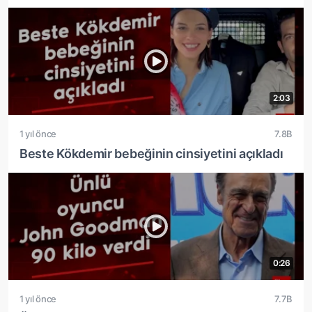
2:03
1 yıl önce
7.8B
Beste Kökdemir bebeğinin cinsiyetini açıkladı
0:26
1 yıl önce
7.7B