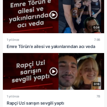
0:34
1 yıl önce
7.9B
Emre Törün’e ailesi ve yakınlarından acı veda
0:16
1 yıl önce
7B
Rapçi Uzi sarışın sevgili yaptı