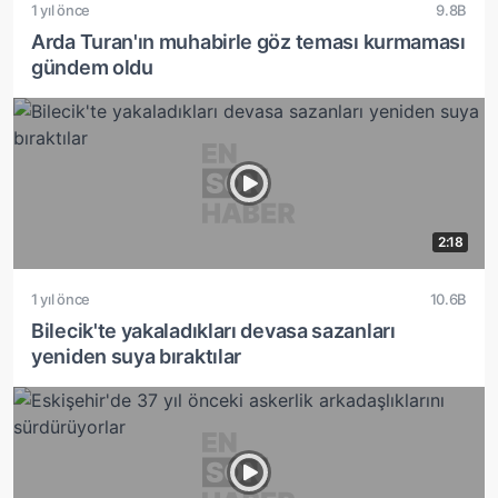
1 yıl önce
9.8B
Arda Turan'ın muhabirle göz teması kurmaması
gündem oldu
2:18
1 yıl önce
10.6B
Bilecik'te yakaladıkları devasa sazanları
yeniden suya bıraktılar