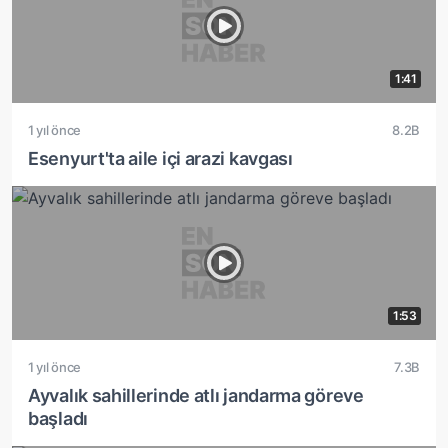
1:41
1 yıl önce
8.2B
Esenyurt'ta aile içi arazi kavgası
1:53
1 yıl önce
7.3B
Ayvalık sahillerinde atlı jandarma göreve
başladı