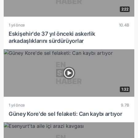
2:22
1 yıl önce
10.4B
Eskişehir'de 37 yıl önceki askerlik
arkadaşlıklarını sürdürüyorlar
1:32
1 yıl önce
9.7B
Güney Kore'de sel felaketi: Can kaybı artıyor