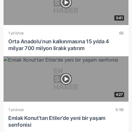
3:41
1 yıl önce
6B
Orta Anadolu’nun kalkınmasına 15 yılda 4
milyar 700 milyon liralık yatırım
4:27
1 yıl önce
9.5B
Emlak Konut’tan Etiler’de yeni bir yaşam
senfonisi