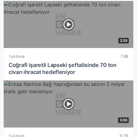
2:39
1 yıl önce
7.6B
Coğrafi işaretli Lapseki şeftalisinde 70 ton
civarı ihracat hedefleniyor
3:06
1 yıl önce
11.7B