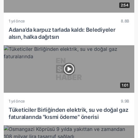
2:54
1 yıl önce
8.8B
Adana’da karpuz tarlada kaldı: Belediyeler
alsın, halka dağıtsın
1:01
1 yıl önce
9.9B
Tüketiciler Birliğinden elektrik, su ve doğal gaz
faturalarında "kısmi ödeme" önerisi