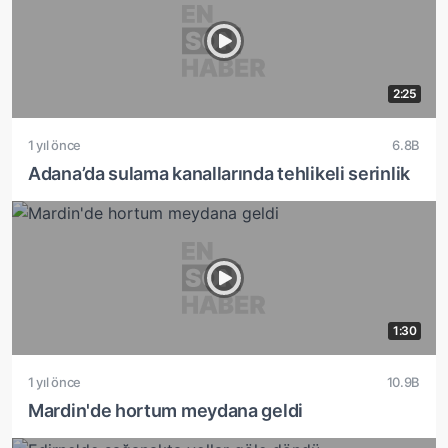
2:25
1 yıl önce
6.8B
Adana’da sulama kanallarında tehlikeli serinlik
1:30
1 yıl önce
10.9B
Mardin'de hortum meydana geldi