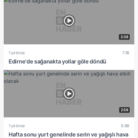
3:38
1 yıl önce
7.1B
Edirne'de sağanakta yollar göle döndü
2:58
1 yıl önce
9.6B
Hafta sonu yurt genelinde serin ve yağışlı hava