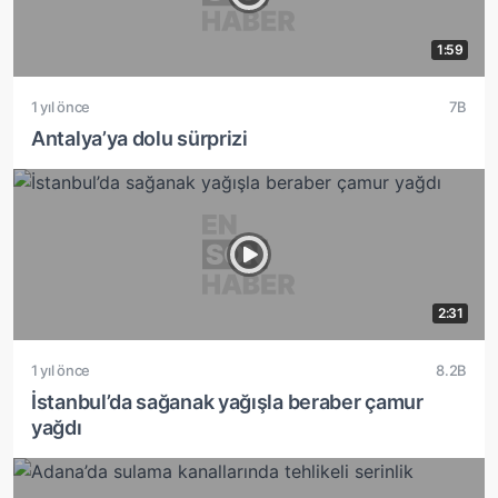
1:59
1 yıl önce
7B
Antalya’ya dolu sürprizi
2:31
1 yıl önce
8.2B
İstanbul’da sağanak yağışla beraber çamur
yağdı