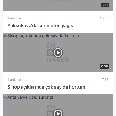
2:11
1 yıl önce
10.8B
Yüksekova'da serinleten yağış
0:58
1 yıl önce
7.7B
Sinop açıklarında çok sayıda hortum