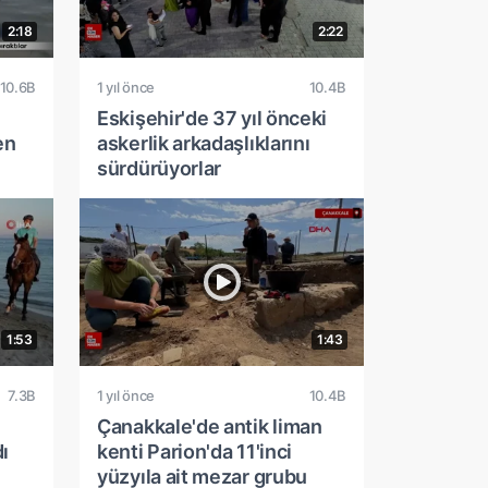
2:18
2:22
10.6B
1 yıl önce
10.4B
Eskişehir'de 37 yıl önceki
en
askerlik arkadaşlıklarını
sürdürüyorlar
1:53
1:43
7.3B
1 yıl önce
10.4B
Çanakkale'de antik liman
ı
kenti Parion'da 11'inci
yüzyıla ait mezar grubu