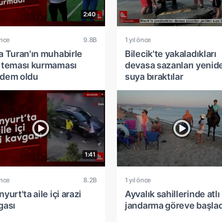
2:40
önce
9.8B
1 yıl önce
a Turan'ın muhabirle
Bilecik'te yakaladıkları
 teması kurmaması
devasa sazanları yenid
dem oldu
suya bıraktılar
1:41
önce
8.2B
1 yıl önce
yurt'ta aile içi arazi
Ayvalık sahillerinde atlı
gası
jandarma göreve başlad