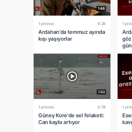
1:46
1 yıl önce
9.2B
1 yıl 
Ardahan'da temmuz ayında
Ard
kışı yaşıyorlar
göz
gün
1:32
1 yıl önce
9.7B
1 yıl 
Güney Kore'de sel felaketi:
Esen
Can kaybı artıyor
kav