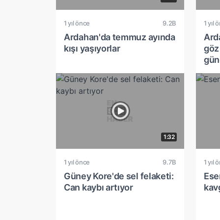
1 yıl önce
9.2B
1 yıl 
Ardahan'da temmuz ayında
Ard
kışı yaşıyorlar
göz
gün
1:32
1 yıl önce
9.7B
1 yıl 
Güney Kore'de sel felaketi:
Esen
Can kaybı artıyor
kav