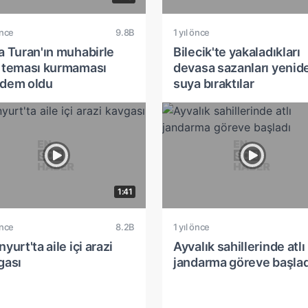
önce
9.8B
1 yıl önce
a Turan'ın muhabirle
Bilecik'te yakaladıkları
 teması kurmaması
devasa sazanları yenid
dem oldu
suya bıraktılar
1:41
önce
8.2B
1 yıl önce
yurt'ta aile içi arazi
Ayvalık sahillerinde atlı
gası
jandarma göreve başlad