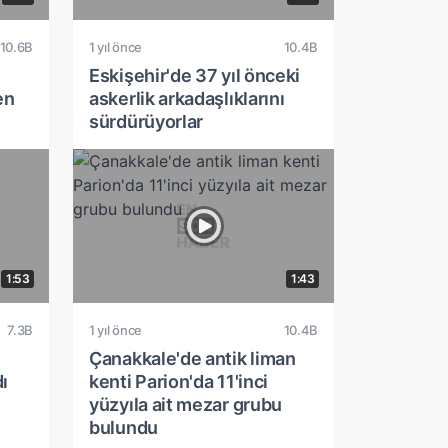
10.6B
1 yıl önce
10.4B
Eskişehir'de 37 yıl önceki
en
askerlik arkadaşlıklarını
sürdürüyorlar
1:53
1:43
7.3B
1 yıl önce
10.4B
Çanakkale'de antik liman
ı
kenti Parion'da 11'inci
yüzyıla ait mezar grubu
bulundu