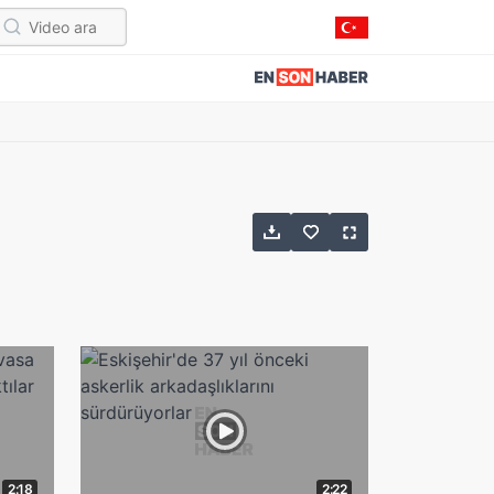
2:18
2:22