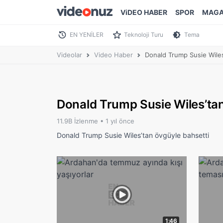
ViDEO HABER
SPOR
MAGA
EN YENİLER
Teknoloji Turu
Tema
Videolar
Video Haber
Donald Trump Susie Wiles
Donald Trump Susie Wiles’tan
11.9B İzlenme •
1 yıl önce
Donald Trump Susie Wiles’tan övgüyle bahsetti
1:46