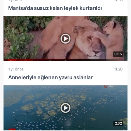
Manisa'da susuz kalan leylek kurtarıldı
0:35
1 yıl önce
11.2B
Anneleriyle eğlenen yavru aslanlar
2:32