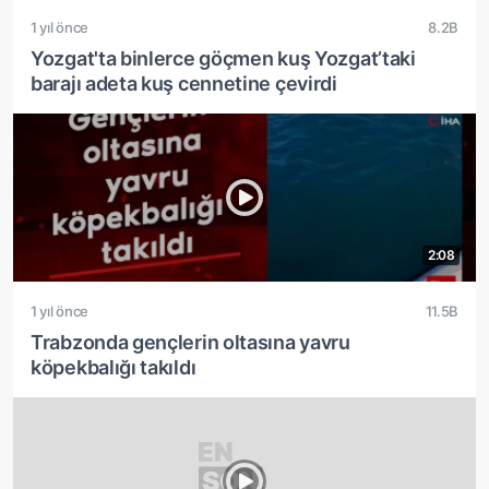
1 yıl önce
8.2B
Yozgat'ta binlerce göçmen kuş Yozgat’taki
barajı adeta kuş cennetine çevirdi
2:08
1 yıl önce
11.5B
Trabzonda gençlerin oltasına yavru
köpekbalığı takıldı