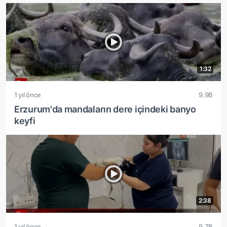
1:32
1 yıl önce
9.9B
Erzurum'da mandaların dere içindeki banyo
keyfi
2:38
1 yıl önce
9.7B