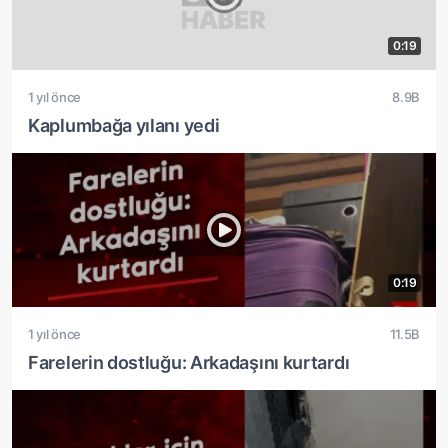
0:19
1 yıl önce
8.9B
Kaplumbağa yılanı yedi
0:19
1 yıl önce
11.5B
Farelerin dostluğu: Arkadaşını kurtardı