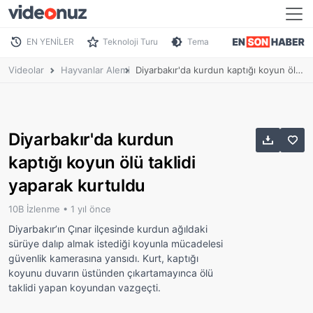
EN YENİLER
Teknoloji Turu
Tema
Videolar
Hayvanlar Alemi
Diyarbakır'da kurdun kaptığı koyun ölü taklidi yaparak kurtuldu
Diyarbakır'da kurdun
kaptığı koyun ölü taklidi
yaparak kurtuldu
10B İzlenme •
1 yıl önce
Diyarbakır’ın Çınar ilçesinde kurdun ağıldaki
sürüye dalıp almak istediği koyunla mücadelesi
güvenlik kamerasına yansıdı. Kurt, kaptığı
koyunu duvarın üstünden çıkartamayınca ölü
taklidi yapan koyundan vazgeçti.